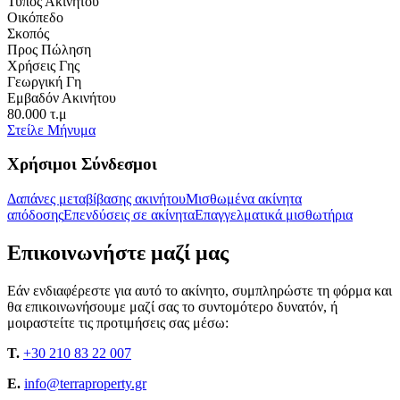
Τύπος Ακινήτου
Οικόπεδο
Σκοπός
Προς Πώληση
Χρήσεις Γης
Γεωργική Γη
Εμβαδόν Ακινήτου
80.000 τ.μ
Στείλε Μήνυμα
Χρήσιμοι Σύνδεσμοι
Δαπάνες μεταβίβασης ακινήτου
Μισθωμένα ακίνητα
απόδοσης
Επενδύσεις σε ακίνητα
Επαγγελματικά μισθωτήρια
Επικοινωνήστε μαζί μας
Εάν ενδιαφέρεστε για αυτό το ακίνητο, συμπληρώστε τη φόρμα και
θα επικοινωνήσουμε μαζί σας το συντομότερο δυνατόν, ή
μοιραστείτε τις προτιμήσεις σας μέσω:
T.
+30 210 83 22 007
E.
info@terraproperty.gr