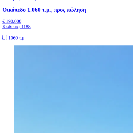
Οικόπεδο 1.060 τ.μ., προς πώληση
€ 190.000
Κωδικός:
1188
|
1060 τ.μ