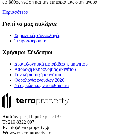
εις βάθος γνώση και την εμπειρία μας στην αγορά.
Περισσότερα
Γιατί να μας επιλέξετε
Σημαντικές συναλλαγές
Τι προσφέρουμε
Χρήσιμοι Σύνδεσμοι
Δικαιολογητικά μεταβίβασης ακινήτου
Αποδοχή κληρονομιάς ακινήτου
Γονική παροχή ακινήτου
Φορολογία ενοικίων 2026
Νέος κώδικας για αυθαίρετα
Λασσάνη 12, Περιστέρι 12132
Τ:
210 8322 007
E:
info@terraproperty.gr
W:
www.terraproperty.gr