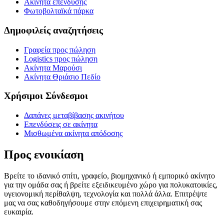
Ακίνητα επένδυσης
Φωτοβολταϊκά πάρκα
Δημοφιλείς αναζητήσεις
Γραφεία προς πώληση
Logistics προς πώληση
Ακίνητα Μαρούσι
Ακίνητα Θριάσιο Πεδίο
Χρήσιμοι Σύνδεσμοι
Δαπάνες μεταβίβασης ακινήτου
Επενδύσεις σε ακίνητα
Μισθωμένα ακίνητα απόδοσης
Προς ενοικίαση
Βρείτε το ιδανικό σπίτι, γραφείο, βιομηχανικό ή εμπορικό ακίνητο
για την ομάδα σας ή βρείτε εξειδικευμένο χώρο για πολυκατοικίες,
υγειονομική περίθαλψη, τεχνολογία και πολλά άλλα. Επιτρέψτε
μας να σας καθοδηγήσουμε στην επόμενη επιχειρηματική σας
ευκαιρία.