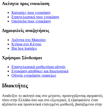
Ακίνητα προς ενοικίαση
Κατοικίες προς ενοικίαση
Επαγγελματικά προς ενοικίαση
Οικόπεδα προς ενοικίαση
Δημοφιλείς αναζητήσεις
Ακίνητα στο Μαρούσι
Κτήρια στο Κέντρο
Big box logistics
Χρήσιμοι Σύνδεσμοι
Επαγγελματικά μισθωτήρια οδηγός
Ενοικίαση αποθήκες και βιομηχανικά
Οδηγός ενοικίασης γραφείων
Ιδιοκτήτες
Αναδείξτε το ακίνητό σας στο μέγιστο, προσεγγίζοντας αγοραστές
τόσο στην Ελλάδα όσο και στο εξωτερικό, ή εξασφαλίστε έναν
αξιόπιστο και προσεκτικά επιλεγμένο μισθωτή, βασιζόμενοι στην