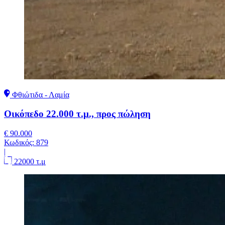
Φθιώτιδα - Λαμία
Οικόπεδο 22.000 τ.μ., προς πώληση
€ 90.000
Κωδικός:
879
|
22000 τ.μ