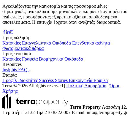
Αγκαλιάζοντας την καινοτομία και τις προσαρμοσμένες
στρατηγικές, ανακαλύπτουμε μοναδικές ευκαιρίες στον τομέα του
real estate, προσφέροντας εξαιρετική αξία και αποδεδειγμένα
αποτελέσματα. Η επιτυχία έρχεται όταν αναζητάς διαφορετικά.
Προς πώληση
Κατοικίες
Επαγγελματικά
Οικόπεδα
Επενδυτικά ακίνητα
Φωτοβολταϊκά πάρκα
Προς ενοικίαση
Κατοικίες
Γραφεία
Βιομηχανικά
Οικόπεδα
Resources
Insights
FAQs
Εταιρία
Προφίλ
Ιδιοκτήτες
Success Stories
Επικοινωνία
English
Terra © 2026 All rights reserved
|
Πολιτική Απορρήτου
|
Όροι
Χρήσης
Terra Property
Λασσάνη 12,
Περιστέρι 12132
Τηλ 210 8322 007
E-mail: info@terraproperty.gr