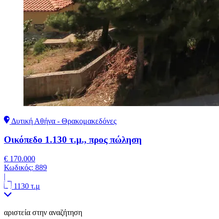
Δυτική Αθήνα - Θρακομακεδόνες
Οικόπεδο 1.130 τ.μ., προς πώληση
€ 170.000
Κωδικός:
889
|
1130 τ.μ
αριστεία στην αναζήτηση