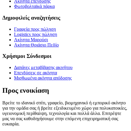
Ακίνητα επένδυσης
Φωτοβολταϊκά πάρκα
Δημοφιλείς αναζητήσεις
Γραφεία προς πώληση
Logistics προς πώληση
Ακίνητα Μαρούσι
Ακίνητα Θριάσιο Πεδίο
Χρήσιμοι Σύνδεσμοι
Δαπάνες μεταβίβασης ακινήτου
Επενδύσεις σε ακίνητα
Μισθωμένα ακίνητα απόδοσης
Προς ενοικίαση
Βρείτε το ιδανικό σπίτι, γραφείο, βιομηχανικό ή εμπορικό ακίνητο
για την ομάδα σας ή βρείτε εξειδικευμένο χώρο για πολυκατοικίες,
υγειονομική περίθαλψη, τεχνολογία και πολλά άλλα. Επιτρέψτε
μας να σας καθοδηγήσουμε στην επόμενη επιχειρηματική σας
ευκαιρία.