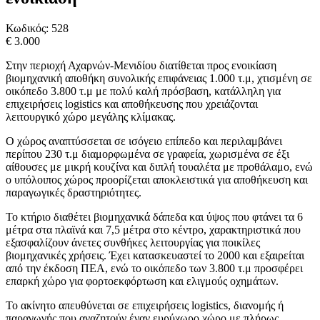
Κωδικός:
528
€ 3.000
Στην περιοχή Αχαρνών-Μενιδίου διατίθεται προς ενοικίαση
βιομηχανική αποθήκη συνολικής επιφάνειας 1.000 τ.μ, χτισμένη σε
οικόπεδο 3.800 τ.μ με πολύ καλή πρόσβαση, κατάλληλη για
επιχειρήσεις logistics και αποθήκευσης που χρειάζονται
λειτουργικό χώρο μεγάλης κλίμακας.
Ο χώρος αναπτύσσεται σε ισόγειο επίπεδο και περιλαμβάνει
περίπου 230 τ.μ διαμορφωμένα σε γραφεία, χωρισμένα σε έξι
αίθουσες με μικρή κουζίνα και διπλή τουαλέτα με προθάλαμο, ενώ
ο υπόλοιπος χώρος προορίζεται αποκλειστικά για αποθήκευση και
παραγωγικές δραστηριότητες.
Το κτήριο διαθέτει βιομηχανικά δάπεδα και ύψος που φτάνει τα 6
μέτρα στα πλαϊνά και 7,5 μέτρα στο κέντρο, χαρακτηριστικά που
εξασφαλίζουν άνετες συνθήκες λειτουργίας για ποικίλες
βιομηχανικές χρήσεις. Έχει κατασκευαστεί το 2000 και εξαιρείται
από την έκδοση ΠΕΑ, ενώ το οικόπεδο των 3.800 τ.μ προσφέρει
επαρκή χώρο για φορτοεκφόρτωση και ελιγμούς οχημάτων.
Το ακίνητο απευθύνεται σε επιχειρήσεις logistics, διανομής ή
παραγωγής που αναζητούν έναν ευρύχωρο χώρο με πλήρως