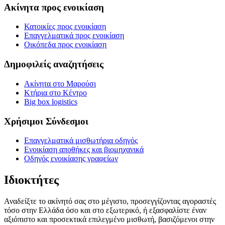
Ακίνητα προς ενοικίαση
Κατοικίες προς ενοικίαση
Επαγγελματικά προς ενοικίαση
Οικόπεδα προς ενοικίαση
Δημοφιλείς αναζητήσεις
Ακίνητα στο Μαρούσι
Κτήρια στο Κέντρο
Big box logistics
Χρήσιμοι Σύνδεσμοι
Επαγγελματικά μισθωτήρια οδηγός
Ενοικίαση αποθήκες και βιομηχανικά
Οδηγός ενοικίασης γραφείων
Ιδιοκτήτες
Αναδείξτε το ακίνητό σας στο μέγιστο, προσεγγίζοντας αγοραστές
τόσο στην Ελλάδα όσο και στο εξωτερικό, ή εξασφαλίστε έναν
αξιόπιστο και προσεκτικά επιλεγμένο μισθωτή, βασιζόμενοι στην