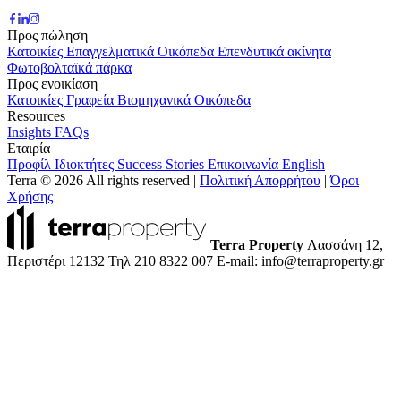
Προς πώληση
Κατοικίες
Επαγγελματικά
Οικόπεδα
Επενδυτικά ακίνητα
Φωτοβολταϊκά πάρκα
Προς ενοικίαση
Κατοικίες
Γραφεία
Βιομηχανικά
Οικόπεδα
Resources
Insights
FAQs
Εταιρία
Προφίλ
Ιδιοκτήτες
Success Stories
Επικοινωνία
English
Terra © 2026 All rights reserved
|
Πολιτική Απορρήτου
|
Όροι
Χρήσης
Terra Property
Λασσάνη 12,
Περιστέρι 12132
Τηλ 210 8322 007
E-mail: info@terraproperty.gr