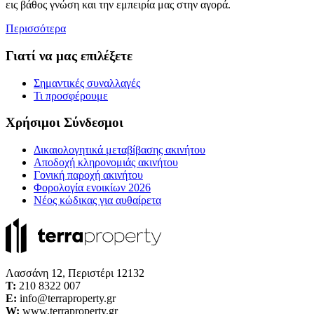
εις βάθος γνώση και την εμπειρία μας στην αγορά.
Περισσότερα
Γιατί να μας επιλέξετε
Σημαντικές συναλλαγές
Τι προσφέρουμε
Χρήσιμοι Σύνδεσμοι
Δικαιολογητικά μεταβίβασης ακινήτου
Αποδοχή κληρονομιάς ακινήτου
Γονική παροχή ακινήτου
Φορολογία ενοικίων 2026
Νέος κώδικας για αυθαίρετα
Λασσάνη 12, Περιστέρι 12132
Τ:
210 8322 007
E:
info@terraproperty.gr
W:
www.terraproperty.gr