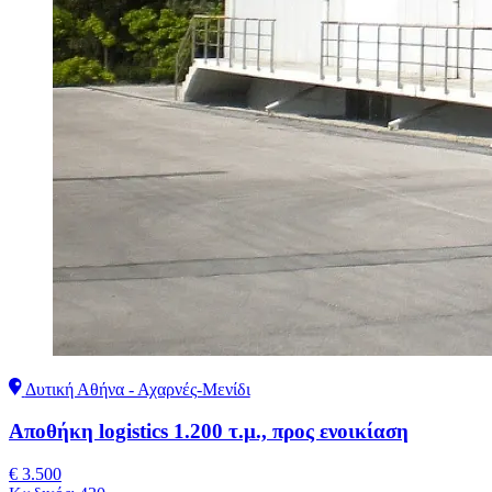
Δυτική Αθήνα - Αχαρνές-Μενίδι
Αποθήκη logistics 1.200 τ.μ., προς ενοικίαση
€ 3.500