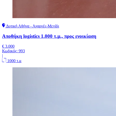
Δυτική Αθήνα - Αχαρνές-Μενίδι
Αποθήκη logistics 1.000 τ.μ., προς ενοικίαση
€ 3.000
Κωδικός:
993
|
1000 τ.μ