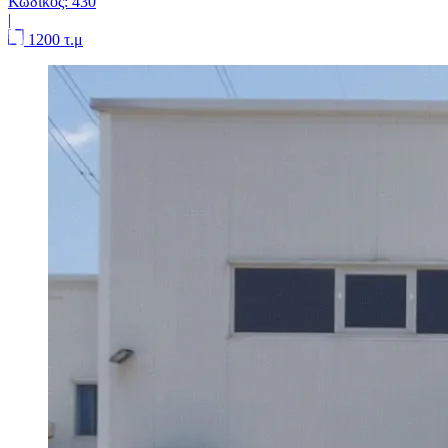
Κωδικός:
430
|
1200 τ.μ