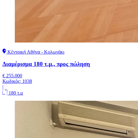
Κέντρική Αθήνα - Κολωνάκι
Διαμέρισμα 180 τ.μ., προς πώληση
€ 255.000
Κωδικός:
1038
|
180 τ.μ