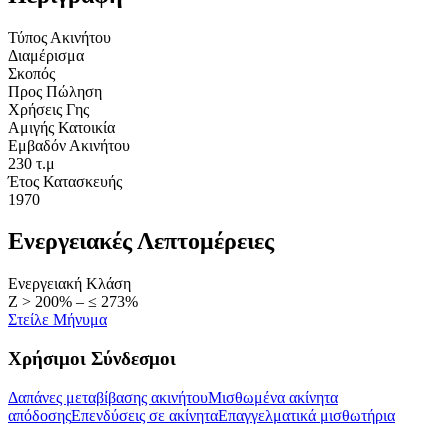
Τύπος Ακινήτου
Διαμέρισμα
Σκοπός
Προς Πώληση
Χρήσεις Γης
Αμιγής Κατοικία
Εμβαδόν Ακινήτου
230 τ.μ
Έτος Κατασκευής
1970
Ενεργειακές Λεπτομέρειες
Ενεργειακή Κλάση
Ζ > 200% – ≤ 273%
Στείλε Μήνυμα
Χρήσιμοι Σύνδεσμοι
Δαπάνες μεταβίβασης ακινήτου
Μισθωμένα ακίνητα
απόδοσης
Επενδύσεις σε ακίνητα
Επαγγελματικά μισθωτήρια