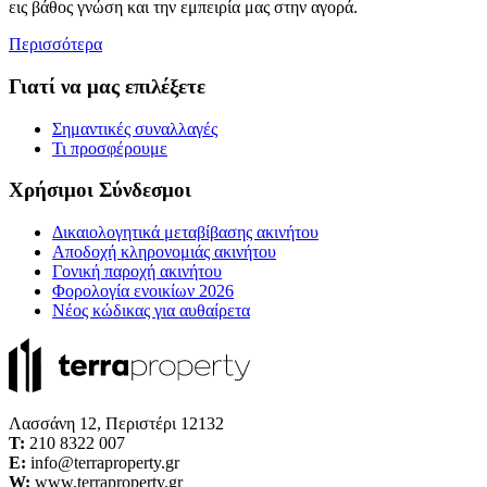
εις βάθος γνώση και την εμπειρία μας στην αγορά.
Περισσότερα
Γιατί να μας επιλέξετε
Σημαντικές συναλλαγές
Τι προσφέρουμε
Χρήσιμοι Σύνδεσμοι
Δικαιολογητικά μεταβίβασης ακινήτου
Αποδοχή κληρονομιάς ακινήτου
Γονική παροχή ακινήτου
Φορολογία ενοικίων 2026
Νέος κώδικας για αυθαίρετα
Λασσάνη 12, Περιστέρι 12132
Τ:
210 8322 007
E:
info@terraproperty.gr
W:
www.terraproperty.gr