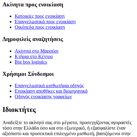
Ακίνητα προς ενοικίαση
Κατοικίες προς ενοικίαση
Επαγγελματικά προς ενοικίαση
Οικόπεδα προς ενοικίαση
Δημοφιλείς αναζητήσεις
Ακίνητα στο Μαρούσι
Κτήρια στο Κέντρο
Big box logistics
Χρήσιμοι Σύνδεσμοι
Επαγγελματικά μισθωτήρια οδηγός
Ενοικίαση αποθήκες και βιομηχανικά
Οδηγός ενοικίασης γραφείων
Ιδιοκτήτες
Αναδείξτε το ακίνητό σας στο μέγιστο, προσεγγίζοντας αγοραστές
τόσο στην Ελλάδα όσο και στο εξωτερικό, ή εξασφαλίστε έναν
αξιόπιστο και προσεκτικά επιλεγμένο μισθωτή, βασιζόμενοι στην