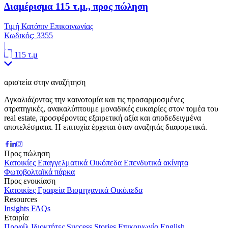
Διαμέρισμα 115 τ.μ., προς πώληση
Τιμή Κατόπιν Επικοινωνίας
Κωδικός:
3355
|
115 τ.μ
αριστεία στην αναζήτηση
Αγκαλιάζοντας την καινοτομία και τις προσαρμοσμένες
στρατηγικές, ανακαλύπτουμε μοναδικές ευκαιρίες στον τομέα του
real estate, προσφέροντας εξαιρετική αξία και αποδεδειγμένα
αποτελέσματα. Η επιτυχία έρχεται όταν αναζητάς διαφορετικά.
Προς πώληση
Κατοικίες
Επαγγελματικά
Οικόπεδα
Επενδυτικά ακίνητα
Φωτοβολταϊκά πάρκα
Προς ενοικίαση
Κατοικίες
Γραφεία
Βιομηχανικά
Οικόπεδα
Resources
Insights
FAQs
Εταιρία
Προφίλ
Ιδιοκτήτες
Success Stories
Επικοινωνία
English