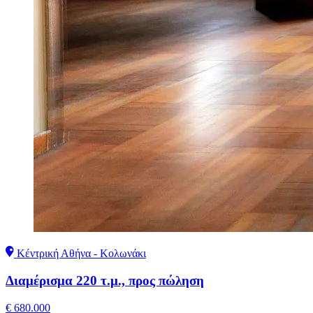
Κέντρική Αθήνα - Κολωνάκι
Διαμέρισμα 220 τ.μ., προς πώληση
€ 680.000