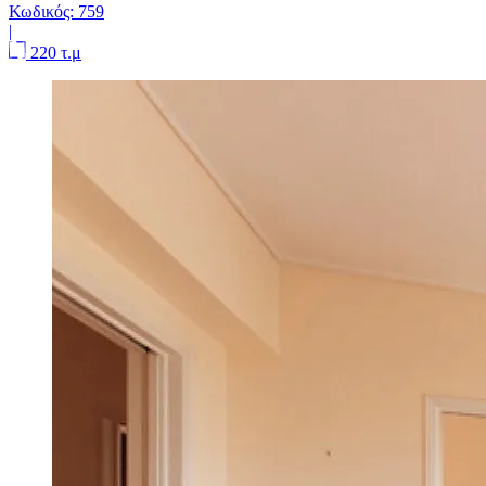
Κωδικός:
759
|
220 τ.μ