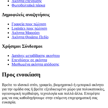
Ακίνητα επένδυσης
Φωτοβολταϊκά πάρκα
Δημοφιλείς αναζητήσεις
Γραφεία προς πώληση
Logistics προς πώληση
Ακίνητα Μαρούσι
Ακίνητα Θριάσιο Πεδίο
Χρήσιμοι Σύνδεσμοι
Δαπάνες μεταβίβασης ακινήτου
Επενδύσεις σε ακίνητα
Μισθωμένα ακίνητα απόδοσης
Προς ενοικίαση
Βρείτε το ιδανικό σπίτι, γραφείο, βιομηχανικό ή εμπορικό ακίνητο
για την ομάδα σας ή βρείτε εξειδικευμένο χώρο για πολυκατοικίες,
υγειονομική περίθαλψη, τεχνολογία και πολλά άλλα. Επιτρέψτε
μας να σας καθοδηγήσουμε στην επόμενη επιχειρηματική σας
ευκαιρία.