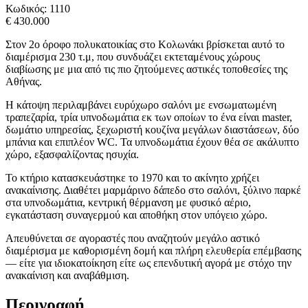
Κωδικός:
1110
€ 430.000
Στον 2ο όροφο πολυκατοικίας στο Κολωνάκι βρίσκεται αυτό το
διαμέρισμα 230 τ.μ, που συνδυάζει εκτεταμένους χώρους
διαβίωσης με μια από τις πιο ζητούμενες αστικές τοποθεσίες της
Αθήνας.
Η κάτοψη περιλαμβάνει ευρύχωρο σαλόνι με ενσωματωμένη
τραπεζαρία, τρία υπνοδωμάτια εκ των οποίων το ένα είναι master,
δωμάτιο υπηρεσίας, ξεχωριστή κουζίνα μεγάλων διαστάσεων, δύο
μπάνια και επιπλέον WC. Τα υπνοδωμάτια έχουν θέα σε ακάλυπτο
χώρο, εξασφαλίζοντας ησυχία.
Το κτήριο κατασκευάστηκε το 1970 και το ακίνητο χρήζει
ανακαίνισης. Διαθέτει μαρμάρινο δάπεδο στο σαλόνι, ξύλινο παρκέ
στα υπνοδωμάτια, κεντρική θέρμανση με φυσικό αέριο,
εγκατάσταση συναγερμού και αποθήκη στον υπόγειο χώρο.
Απευθύνεται σε αγοραστές που αναζητούν μεγάλο αστικό
διαμέρισμα με καθορισμένη δομή και πλήρη ελευθερία επέμβασης
— είτε για ιδιοκατοίκηση είτε ως επενδυτική αγορά με στόχο την
ανακαίνιση και αναβάθμιση.
Περιγραφή