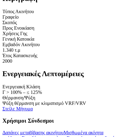
Τύπος Ακινήτου
Γραφείο
Σκοπός
Προς Ενοικίαση
Χρήσεις Γης
Γενική Κατοικία
Εμβαδόν Ακινήτου
1.340 τ.μ
Έτος Κατασκευής
2000
Ενεργειακές Λεπτομέρειες
Ενεργειακή Κλάση
Γ > 100% – ≤ 125%
Θέρμανση/Ψύξη
Ψύξη θέρμανση με κλιματισμό VRF/VRV
Στείλε Μήνυμα
Χρήσιμοι Σύνδεσμοι
Δαπάνες μεταβίβασης ακινήτου
Μισθωμένα ακίνητα