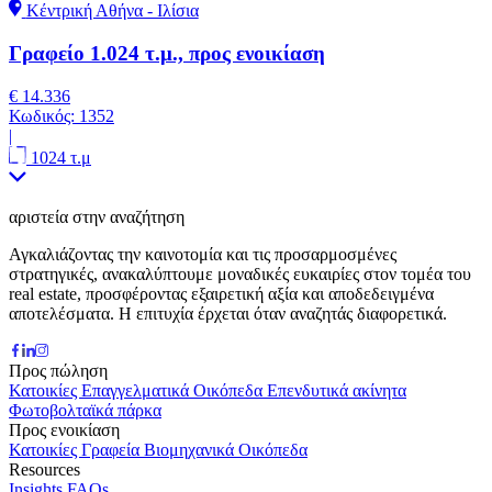
Κέντρική Αθήνα - Ιλίσια
Γραφείο 1.024 τ.μ., προς ενοικίαση
€ 14.336
Κωδικός:
1352
|
1024 τ.μ
αριστεία στην αναζήτηση
Αγκαλιάζοντας την καινοτομία και τις προσαρμοσμένες
στρατηγικές, ανακαλύπτουμε μοναδικές ευκαιρίες στον τομέα του
real estate, προσφέροντας εξαιρετική αξία και αποδεδειγμένα
αποτελέσματα. Η επιτυχία έρχεται όταν αναζητάς διαφορετικά.
Προς πώληση
Κατοικίες
Επαγγελματικά
Οικόπεδα
Επενδυτικά ακίνητα
Φωτοβολταϊκά πάρκα
Προς ενοικίαση
Κατοικίες
Γραφεία
Βιομηχανικά
Οικόπεδα
Resources
Insights
FAQs