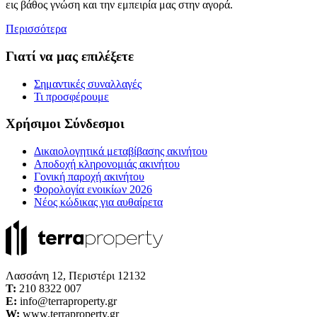
εις βάθος γνώση και την εμπειρία μας στην αγορά.
Περισσότερα
Γιατί να μας επιλέξετε
Σημαντικές συναλλαγές
Τι προσφέρουμε
Χρήσιμοι Σύνδεσμοι
Δικαιολογητικά μεταβίβασης ακινήτου
Αποδοχή κληρονομιάς ακινήτου
Γονική παροχή ακινήτου
Φορολογία ενοικίων 2026
Νέος κώδικας για αυθαίρετα
Λασσάνη 12, Περιστέρι 12132
Τ:
210 8322 007
E:
info@terraproperty.gr
W:
www.terraproperty.gr