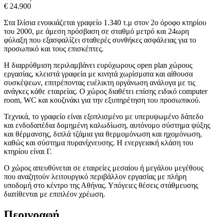
€ 24.900
Στα Ιλίσια ενοικιάζεται γραφείο 1.340 τ.μ στον 2ο όροφο κτηρίου
του 2000, με άμεση πρόσβαση σε σταθμό μετρό και 24ωρη
φύλαξη που εξασφαλίζει σταθερές συνθήκες ασφάλειας για το
προσωπικό και τους επισκέπτες.
Η διαρρύθμιση περιλαμβάνει ευρύχωρους open plan χώρους
εργασίας, κλειστά γραφεία με κινητά χωρίσματα και αίθουσα
συσκέψεων, επιτρέποντας ευέλικτη οργάνωση ανάλογα με τις
ανάγκες κάθε εταιρείας. Ο χώρος διαθέτει επίσης ειδικό computer
room, WC και κουζινάκι για την εξυπηρέτηση του προσωπικού.
Τεχνικά, το γραφείο είναι εξοπλισμένο με υπερυψωμένο δάπεδο
και ενδοδαπέδια δομημένη καλωδίωση, αυτόνομο σύστημα ψύξης
και θέρμανσης, διπλά τζάμια για θερμομόνωση και ηχομόνωση,
καθώς και σύστημα πυρανίχνευσης. Η ενεργειακή κλάση του
κτηρίου είναι Γ.
Ο χώρος απευθύνεται σε εταιρείες μεσαίου ή μεγάλου μεγέθους
που αναζητούν λειτουργικό περιβάλλον εργασίας με πλήρη
υποδομή στο κέντρο της Αθήνας. Υπόγειες θέσεις στάθμευσης
διατίθενται με επιπλέον χρέωση.
Περιγραφή