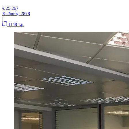
€ 25.267
Κωδικός:
2878
|
1148 τ.μ