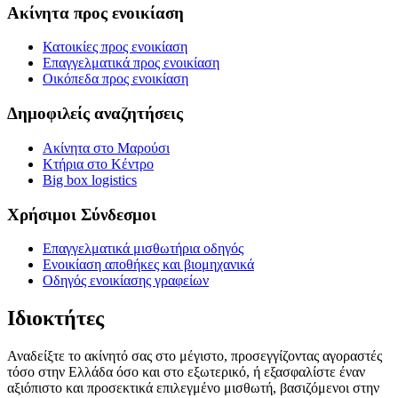
Ακίνητα προς ενοικίαση
Κατοικίες προς ενοικίαση
Επαγγελματικά προς ενοικίαση
Οικόπεδα προς ενοικίαση
Δημοφιλείς αναζητήσεις
Ακίνητα στο Μαρούσι
Κτήρια στο Κέντρο
Big box logistics
Χρήσιμοι Σύνδεσμοι
Επαγγελματικά μισθωτήρια οδηγός
Ενοικίαση αποθήκες και βιομηχανικά
Οδηγός ενοικίασης γραφείων
Ιδιοκτήτες
Αναδείξτε το ακίνητό σας στο μέγιστο, προσεγγίζοντας αγοραστές
τόσο στην Ελλάδα όσο και στο εξωτερικό, ή εξασφαλίστε έναν
αξιόπιστο και προσεκτικά επιλεγμένο μισθωτή, βασιζόμενοι στην