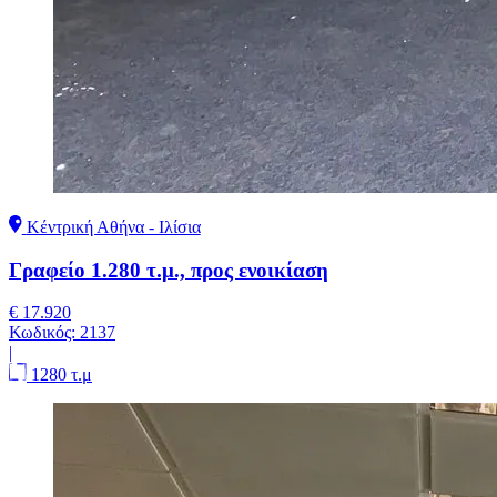
Κέντρική Αθήνα - Ιλίσια
Γραφείο 1.280 τ.μ., προς ενοικίαση
€ 17.920
Κωδικός:
2137
|
1280 τ.μ