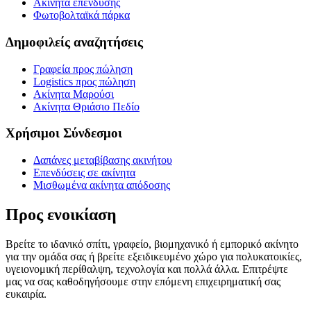
Ακίνητα επένδυσης
Φωτοβολταϊκά πάρκα
Δημοφιλείς αναζητήσεις
Γραφεία προς πώληση
Logistics προς πώληση
Ακίνητα Μαρούσι
Ακίνητα Θριάσιο Πεδίο
Χρήσιμοι Σύνδεσμοι
Δαπάνες μεταβίβασης ακινήτου
Επενδύσεις σε ακίνητα
Μισθωμένα ακίνητα απόδοσης
Προς ενοικίαση
Βρείτε το ιδανικό σπίτι, γραφείο, βιομηχανικό ή εμπορικό ακίνητο
για την ομάδα σας ή βρείτε εξειδικευμένο χώρο για πολυκατοικίες,
υγειονομική περίθαλψη, τεχνολογία και πολλά άλλα. Επιτρέψτε
μας να σας καθοδηγήσουμε στην επόμενη επιχειρηματική σας
ευκαιρία.