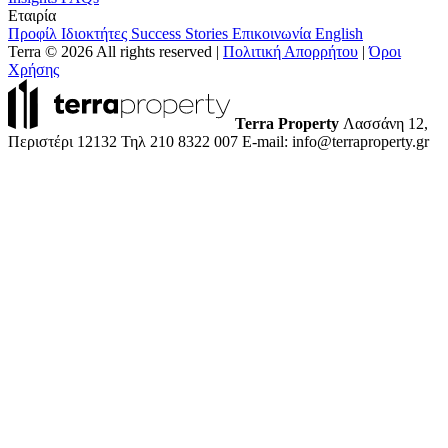
Εταιρία
Προφίλ
Ιδιοκτήτες
Success Stories
Επικοινωνία
English
Terra © 2026 All rights reserved
|
Πολιτική Απορρήτου
|
Όροι
Χρήσης
Terra Property
Λασσάνη 12,
Περιστέρι 12132
Τηλ 210 8322 007
E-mail: info@terraproperty.gr