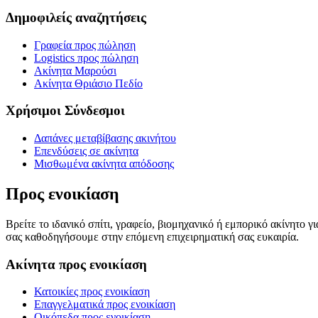
Δημοφιλείς αναζητήσεις
Γραφεία προς πώληση
Logistics προς πώληση
Ακίνητα Μαρούσι
Ακίνητα Θριάσιο Πεδίο
Χρήσιμοι Σύνδεσμοι
Δαπάνες μεταβίβασης ακινήτου
Επενδύσεις σε ακίνητα
Μισθωμένα ακίνητα απόδοσης
Προς ενοικίαση
Βρείτε το ιδανικό σπίτι, γραφείο, βιομηχανικό ή εμπορικό ακίνητο 
σας καθοδηγήσουμε στην επόμενη επιχειρηματική σας ευκαιρία.
Ακίνητα προς ενοικίαση
Κατοικίες προς ενοικίαση
Επαγγελματικά προς ενοικίαση
Οικόπεδα προς ενοικίαση