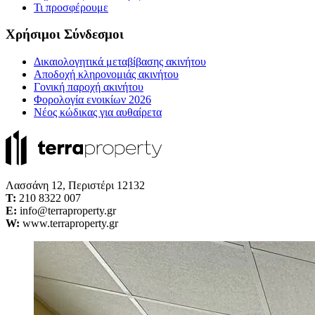
Τι προσφέρουμε
Χρήσιμοι Σύνδεσμοι
Δικαιολογητικά μεταβίβασης ακινήτου
Αποδοχή κληρονομιάς ακινήτου
Γονική παροχή ακινήτου
Φορολογία ενοικίων 2026
Νέος κώδικας για αυθαίρετα
Λασσάνη 12, Περιστέρι 12132
Τ:
210 8322 007
E:
info@terraproperty.gr
W:
www.terraproperty.gr