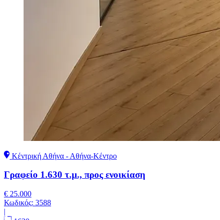
Κέντρική Αθήνα - Αθήνα-Κέντρο
Γραφείο 1.630 τ.μ., προς ενοικίαση
€ 25.000
Κωδικός:
3588
|