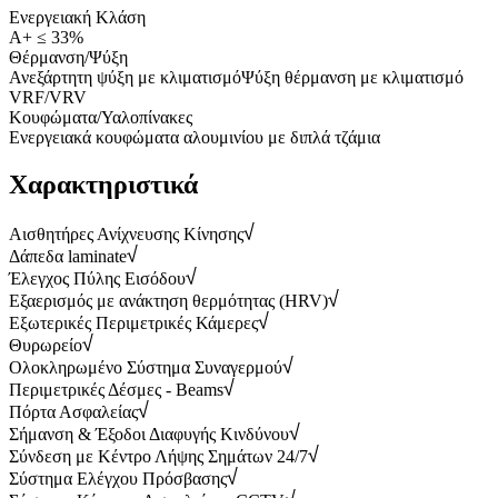
Ενεργειακή Κλάση
Α+ ≤ 33%
Θέρμανση/Ψύξη
Ανεξάρτητη ψύξη με κλιματισμό
Ψύξη θέρμανση με κλιματισμό
VRF/VRV
Κουφώματα/Υαλοπίνακες
Ενεργειακά κουφώματα αλουμινίου με διπλά τζάμια
Χαρακτηριστικά
Αισθητήρες Ανίχνευσης Κίνησης
Δάπεδα laminate
Έλεγχος Πύλης Εισόδου
Εξαερισμός με ανάκτηση θερμότητας (HRV)
Εξωτερικές Περιμετρικές Κάμερες
Θυρωρείο
Ολοκληρωμένο Σύστημα Συναγερμού
Περιμετρικές Δέσμες - Beams
Πόρτα Ασφαλείας
Σήμανση & Έξοδοι Διαφυγής Κινδύνου
Σύνδεση με Κέντρο Λήψης Σημάτων 24/7
Σύστημα Ελέγχου Πρόσβασης