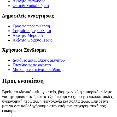
Ακίνητα επένδυσης
Φωτοβολταϊκά πάρκα
Δημοφιλείς αναζητήσεις
Γραφεία προς πώληση
Logistics προς πώληση
Ακίνητα Μαρούσι
Ακίνητα Θριάσιο Πεδίο
Χρήσιμοι Σύνδεσμοι
Δαπάνες μεταβίβασης ακινήτου
Επενδύσεις σε ακίνητα
Μισθωμένα ακίνητα απόδοσης
Προς ενοικίαση
Βρείτε το ιδανικό σπίτι, γραφείο, βιομηχανικό ή εμπορικό ακίνητο
για την ομάδα σας ή βρείτε εξειδικευμένο χώρο για πολυκατοικίες,
υγειονομική περίθαλψη, τεχνολογία και πολλά άλλα. Επιτρέψτε
μας να σας καθοδηγήσουμε στην επόμενη επιχειρηματική σας
ευκαιρία.