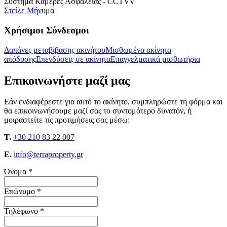
Σύστημα Κάμερες Ασφαλείας - CCTV
Στείλε Μήνυμα
Χρήσιμοι Σύνδεσμοι
Δαπάνες μεταβίβασης ακινήτου
Μισθωμένα ακίνητα
απόδοσης
Επενδύσεις σε ακίνητα
Επαγγελματικά μισθωτήρια
Επικοινωνήστε μαζί μας
Εάν ενδιαφέρεστε για αυτό το ακίνητο, συμπληρώστε τη φόρμα και
θα επικοινωνήσουμε μαζί σας το συντομότερο δυνατόν, ή
μοιραστείτε τις προτιμήσεις σας μέσω:
T.
+30 210 83 22 007
E.
info@terraproperty.gr
Όνομα *
Επώνυμο *
Τηλέφωνο *