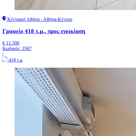
Κέντρική Αθήνα - Αθήνα-Κέντρο
Γραφείο 418 τ.μ., προς ενοικίαση
€ 11.500
Κωδικός:
3587
|
418 τ.μ