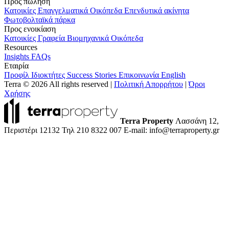
Προς πώληση
Κατοικίες
Επαγγελματικά
Οικόπεδα
Επενδυτικά ακίνητα
Φωτοβολταϊκά πάρκα
Προς ενοικίαση
Κατοικίες
Γραφεία
Βιομηχανικά
Οικόπεδα
Resources
Insights
FAQs
Εταιρία
Προφίλ
Ιδιοκτήτες
Success Stories
Επικοινωνία
English
Terra © 2026 All rights reserved
|
Πολιτική Απορρήτου
|
Όροι
Χρήσης
Terra Property
Λασσάνη 12,
Περιστέρι 12132
Τηλ 210 8322 007
E-mail: info@terraproperty.gr