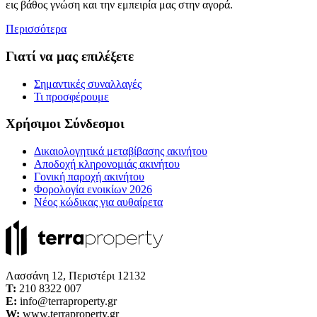
εις βάθος γνώση και την εμπειρία μας στην αγορά.
Περισσότερα
Γιατί να μας επιλέξετε
Σημαντικές συναλλαγές
Τι προσφέρουμε
Χρήσιμοι Σύνδεσμοι
Δικαιολογητικά μεταβίβασης ακινήτου
Αποδοχή κληρονομιάς ακινήτου
Γονική παροχή ακινήτου
Φορολογία ενοικίων 2026
Νέος κώδικας για αυθαίρετα
Λασσάνη 12, Περιστέρι 12132
Τ:
210 8322 007
E:
info@terraproperty.gr
W:
www.terraproperty.gr