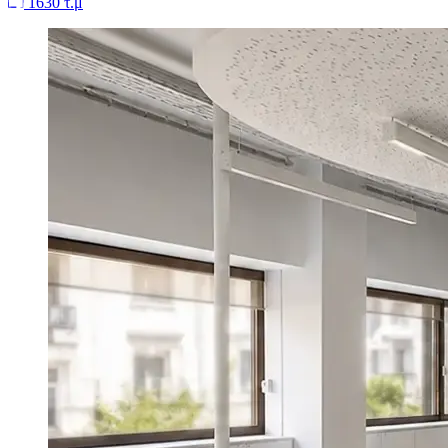
1630 τ.μ