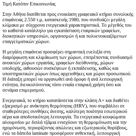
Τιμή Κατόπιν Επικοινωνίας
Στην Αθήνα διατίθεται προς ενοικίαση γραφειακό κτήριο συνολικής
επιφάνειας 2.550 τ.μ, κατασκευής 1980, που συνδυάζει μεγάλη
κλίμακα με σύγχρονα ενεργειακά χαρακτηριστικά. Το μέγεθός του
το καθιστά κατάλληλο για εγκατάσταση εταιρικών γραφείων,
διοικητικών υπηρεσιών, οργανισμών ή και πολυενοικιαζόμενων
επαγγελματικών χώρων.
Η μεγάλη επιφάνεια προσφέρει σημαντική ευελιξία στη
διαμόρφωση και κλιμάκωση των χώρων, επιτρέποντας συνδυασμό
ανοικτών χώρων εργασίας, γραφείων διεύθυνσης, χώρων
υποδοχής, αιθουσών συσκέψεων ή εκπαίδευσης, καθώς και
υποστηρικτικών χώρων όπως αρχειοθήκες και χώροι προσωπικού.
Η διάταξη μπορεί να οργανωθεί ανά όροφο ή ανά λειτουργική
ενότητα, διευκολύνοντας τόσο ενιαία εταιρική χρήση όσο και
σενάρια επιμερισμού.
Ενεργειακά, το κτήριο κατατάσσεται στην κλάση Α+ και διαθέτει
εξαερισμό με ανάκτηση θερμότητας (HRV), που συμβάλλει σε
σταθερότερες συνθήκες άνεσης, καλύτερη ποιότητα εσωτερικού
αέρα και αποδοτικότερη λειτουργία. Τα ενεργειακά κουφώματα
αλουμινίου με διπλά τζάμια ενισχύουν τη θερμομόνωση και την
ηχομόνωση, περιορίζοντας απώλειες και εξωτερικούς θορύβους,
ενώ τα δάπεδα laminate προσφέρουν ανθεκτική, λειτουργική