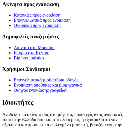
Ακίνητα προς ενοικίαση
Κατοικίες προς ενοικίαση
Επαγγελματικά προς ενοικίαση
Οικόπεδα προς ενοικίαση
Δημοφιλείς αναζητήσεις
Ακίνητα στο Μαρούσι
Κτήρια στο Κέντρο
Big box logistics
Χρήσιμοι Σύνδεσμοι
Επαγγελματικά μισθωτήρια οδηγός
Ενοικίαση αποθήκες και βιομηχανικά
Οδηγός ενοικίασης γραφείων
Ιδιοκτήτες
Αναδείξτε το ακίνητό σας στο μέγιστο, προσεγγίζοντας αγοραστές
τόσο στην Ελλάδα όσο και στο εξωτερικό, ή εξασφαλίστε έναν
αξιόπιστο και προσεκτικά επιλεγμένο μισθωτή, βασιζόμενοι στην