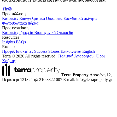
αποτελέσματα. Η επιτυχία έρχεται όταν αναζητάς διαφορετικά.
Προς πώληση
Κατοικίες
Επαγγελματικά
Οικόπεδα
Επενδυτικά ακίνητα
Φωτοβολταϊκά πάρκα
Προς ενοικίαση
Κατοικίες
Γραφεία
Βιομηχανικά
Οικόπεδα
Resources
Insights
FAQs
Εταιρία
Προφίλ
Ιδιοκτήτες
Success Stories
Επικοινωνία
English
Terra © 2026 All rights reserved
|
Πολιτική Απορρήτου
|
Όροι
Χρήσης
Terra Property
Λασσάνη 12,
Περιστέρι 12132
Τηλ 210 8322 007
E-mail: info@terraproperty.gr