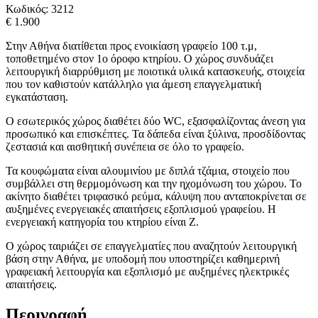
Κωδικός:
3212
€ 1.900
Στην Αθήνα διατίθεται προς ενοικίαση γραφείο 100 τ.μ,
τοποθετημένο στον 1ο όροφο κτηρίου. Ο χώρος συνδυάζει
λειτουργική διαρρύθμιση με ποιοτικά υλικά κατασκευής, στοιχεία
που τον καθιστούν κατάλληλο για άμεση επαγγελματική
εγκατάσταση.
Ο εσωτερικός χώρος διαθέτει δύο WC, εξασφαλίζοντας άνεση για
προσωπικό και επισκέπτες. Τα δάπεδα είναι ξύλινα, προσδίδοντας
ζεστασιά και αισθητική συνέπεια σε όλο το γραφείο.
Τα κουφώματα είναι αλουμινίου με διπλά τζάμια, στοιχείο που
συμβάλλει στη θερμομόνωση και την ηχομόνωση του χώρου. Το
ακίνητο διαθέτει τριφασικό ρεύμα, κάλυψη που ανταποκρίνεται σε
αυξημένες ενεργειακές απαιτήσεις εξοπλισμού γραφείου. Η
ενεργειακή κατηγορία του κτηρίου είναι Ζ.
Ο χώρος ταιριάζει σε επαγγελματίες που αναζητούν λειτουργική
βάση στην Αθήνα, με υποδομή που υποστηρίζει καθημερινή
γραφειακή λειτουργία και εξοπλισμό με αυξημένες ηλεκτρικές
απαιτήσεις.
Περιγραφή