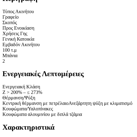
Τύπος Ακινήτου
Γραφείο
Σκοπός
Προς Ενοικίαση
Χρήσεις Γης
Γενική Κατοικία
Εμβαδόν Ακινήτου
100 τ.μ
Μπάνια
2
Ενεργειακές Λεπτομέρειες
Ενεργειακή Κλάση
Ζ > 200% – ≤ 273%
Θέρμανση/Ψύξη
Κεντρική θέρμανση με πετρέλαιο
Ανεξάρτητη ψύξη με κλιματισμό
Κουφώματα/Υαλοπίνακες
Κουφώματα αλουμινίου με διπλά τζάμια
Χαρακτηριστικά