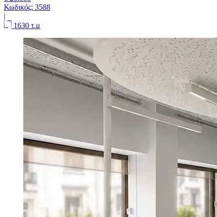
Κωδικός:
3588
|
1630 τ.μ