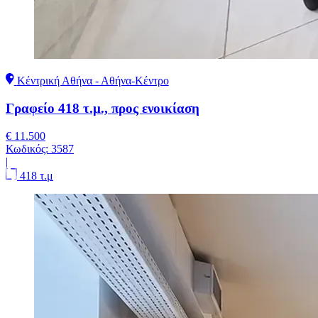
Κέντρική Αθήνα - Αθήνα-Κέντρο
Γραφείο 418 τ.μ., προς ενοικίαση
€ 11.500
Κωδικός:
3587
|
418 τ.μ