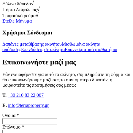
Ξύλινα δάπεδα
Πόρτα Ασφαλείας
Τριφασικό ρεύμα
Στείλε Μήνυμα
Χρήσιμοι Σύνδεσμοι
Δαπάνες μεταβίβασης ακινήτου
Μισθωμένα ακίνητα
απόδοσης
Επενδύσεις σε ακίνητα
Επαγγελματικά μισθωτήρια
Επικοινωνήστε μαζί μας
Εάν ενδιαφέρεστε για αυτό το ακίνητο, συμπληρώστε τη φόρμα και
θα επικοινωνήσουμε μαζί σας το συντομότερο δυνατόν, ή
μοιραστείτε τις προτιμήσεις σας μέσω:
T.
+30 210 83 22 007
E.
info@terraproperty.gr
Όνομα *
Επώνυμο *