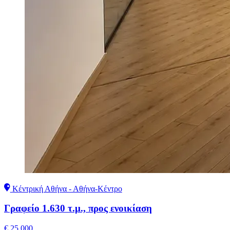
Κέντρική Αθήνα - Αθήνα-Κέντρο
Γραφείο 1.630 τ.μ., προς ενοικίαση
€ 25.000