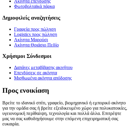
Ακίνητα επένδυσης
Φωτοβολταϊκά πάρκα
Δημοφιλείς αναζητήσεις
Γραφεία προς πώληση
Logistics προς πώληση
Ακίνητα Μαρούσι
Ακίνητα Θριάσιο Πεδίο
Χρήσιμοι Σύνδεσμοι
Δαπάνες μεταβίβασης ακινήτου
Επενδύσεις σε ακίνητα
Μισθωμένα ακίνητα απόδοσης
Προς ενοικίαση
Βρείτε το ιδανικό σπίτι, γραφείο, βιομηχανικό ή εμπορικό ακίνητο
για την ομάδα σας ή βρείτε εξειδικευμένο χώρο για πολυκατοικίες,
υγειονομική περίθαλψη, τεχνολογία και πολλά άλλα. Επιτρέψτε
μας να σας καθοδηγήσουμε στην επόμενη επιχειρηματική σας
ευκαιρία.