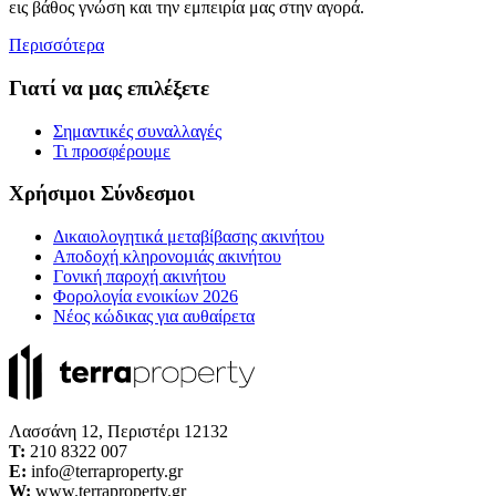
εις βάθος γνώση και την εμπειρία μας στην αγορά.
Περισσότερα
Γιατί να μας επιλέξετε
Σημαντικές συναλλαγές
Τι προσφέρουμε
Χρήσιμοι Σύνδεσμοι
Δικαιολογητικά μεταβίβασης ακινήτου
Αποδοχή κληρονομιάς ακινήτου
Γονική παροχή ακινήτου
Φορολογία ενοικίων 2026
Νέος κώδικας για αυθαίρετα
Λασσάνη 12, Περιστέρι 12132
Τ:
210 8322 007
E:
info@terraproperty.gr
W:
www.terraproperty.gr