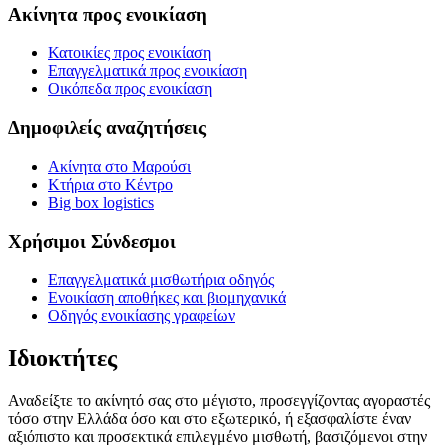
Ακίνητα προς ενοικίαση
Κατοικίες προς ενοικίαση
Επαγγελματικά προς ενοικίαση
Οικόπεδα προς ενοικίαση
Δημοφιλείς αναζητήσεις
Ακίνητα στο Μαρούσι
Κτήρια στο Κέντρο
Big box logistics
Χρήσιμοι Σύνδεσμοι
Επαγγελματικά μισθωτήρια οδηγός
Ενοικίαση αποθήκες και βιομηχανικά
Οδηγός ενοικίασης γραφείων
Ιδιοκτήτες
Αναδείξτε το ακίνητό σας στο μέγιστο, προσεγγίζοντας αγοραστές
τόσο στην Ελλάδα όσο και στο εξωτερικό, ή εξασφαλίστε έναν
αξιόπιστο και προσεκτικά επιλεγμένο μισθωτή, βασιζόμενοι στην