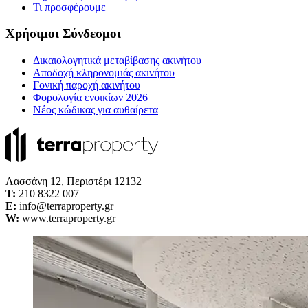
Τι προσφέρουμε
Χρήσιμοι Σύνδεσμοι
Δικαιολογητικά μεταβίβασης ακινήτου
Αποδοχή κληρονομιάς ακινήτου
Γονική παροχή ακινήτου
Φορολογία ενοικίων 2026
Νέος κώδικας για αυθαίρετα
Λασσάνη 12, Περιστέρι 12132
Τ:
210 8322 007
E:
info@terraproperty.gr
W:
www.terraproperty.gr