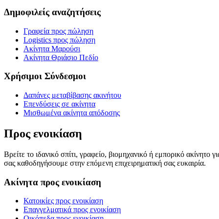
Δημοφιλείς αναζητήσεις
Γραφεία προς πώληση
Logistics προς πώληση
Ακίνητα Μαρούσι
Ακίνητα Θριάσιο Πεδίο
Χρήσιμοι Σύνδεσμοι
Δαπάνες μεταβίβασης ακινήτου
Επενδύσεις σε ακίνητα
Μισθωμένα ακίνητα απόδοσης
Προς ενοικίαση
Βρείτε το ιδανικό σπίτι, γραφείο, βιομηχανικό ή εμπορικό ακίνητο 
σας καθοδηγήσουμε στην επόμενη επιχειρηματική σας ευκαιρία.
Ακίνητα προς ενοικίαση
Κατοικίες προς ενοικίαση
Επαγγελματικά προς ενοικίαση
Οικόπεδα προς ενοικίαση