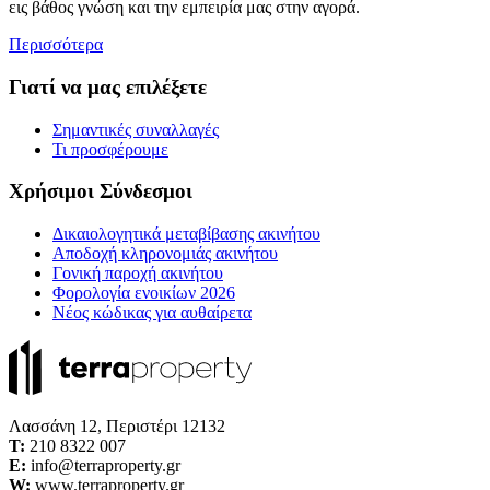
εις βάθος γνώση και την εμπειρία μας στην αγορά.
Περισσότερα
Γιατί να μας επιλέξετε
Σημαντικές συναλλαγές
Τι προσφέρουμε
Χρήσιμοι Σύνδεσμοι
Δικαιολογητικά μεταβίβασης ακινήτου
Αποδοχή κληρονομιάς ακινήτου
Γονική παροχή ακινήτου
Φορολογία ενοικίων 2026
Νέος κώδικας για αυθαίρετα
Λασσάνη 12, Περιστέρι 12132
Τ:
210 8322 007
E:
info@terraproperty.gr
W:
www.terraproperty.gr