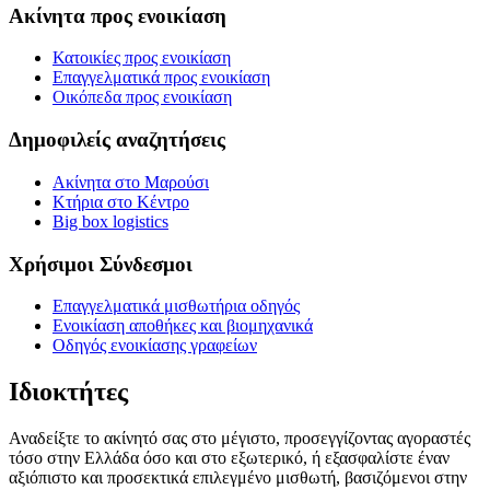
Ακίνητα προς ενοικίαση
Κατοικίες προς ενοικίαση
Επαγγελματικά προς ενοικίαση
Οικόπεδα προς ενοικίαση
Δημοφιλείς αναζητήσεις
Ακίνητα στο Μαρούσι
Κτήρια στο Κέντρο
Big box logistics
Χρήσιμοι Σύνδεσμοι
Επαγγελματικά μισθωτήρια οδηγός
Ενοικίαση αποθήκες και βιομηχανικά
Οδηγός ενοικίασης γραφείων
Ιδιοκτήτες
Αναδείξτε το ακίνητό σας στο μέγιστο, προσεγγίζοντας αγοραστές
τόσο στην Ελλάδα όσο και στο εξωτερικό, ή εξασφαλίστε έναν
αξιόπιστο και προσεκτικά επιλεγμένο μισθωτή, βασιζόμενοι στην