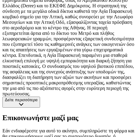
εμβληματικά σημεία αναφοράς, όπως το Αμερικανικό Κολλέγιο
Ελλάδος (Deree) και το ΕΚΕΦΕ Δημόκριτος. Η στρατηγική της
σύνδεση με τα μεγάλα οδικά δίκτυα καθιστά την Αγία Παρασκευή
κομβικό σημείο για την Αττική, καθώς συνορεύει με την Λεωφόρο
Μεσογείων και την Αττική Οδό, εξασφαλίζοντας ταχεία πρόσβαση
στο αεροδρόμιο και το κέντρο της Αθήνας. Η περιοχή
εξυπηρετείται άρτια από το δίκτυο του Μετρό και πλήθος
λεωφορειακών γραμμών, προσφέροντας εξαιρετική συνδεσιμότητα
που εξυπηρετεί τόσο τις καθημερινές ανάγκες των οικογενειών όσο
και τις απαιτήσεις των εργαζομένων στα γύρω επιχειρηματικά
κέντρα. Επενδυτικά, η Αγία Παρασκευή παραμένει μια σταθερά
ελκυστική επιλογή με υψηλή εμπορικότητα και διαρκή ζήτηση για
ποιοτικές κατοικίες. Ο συνδυασμός του υψηλού βιοτικού επιπέδου,
της ασφάλειας και της συνεχούς ανάπτυξης των υποδομών της,
διασφαλίζει τη διατήρηση των αξιών των ακινήτων και προσφέρει
σημαντικές προοπτικές μακροπρόθεσμης υπεραξίας, καθιστώντας
την μια από τις πιο αξιόπιστες αγορές στην ευρύτερη περιοχή της
πρωτεύουσας.
Δείτε περισσότερα
Επικοινωνήστε μαζί μας
Εάν ενδιαφέρεστε για αυτό το ακίνητο, συμπληρώστε τη φόρμα και
θα επικοινωνήσουμε μαζί σας το συντομότερο δυνατόν, ή