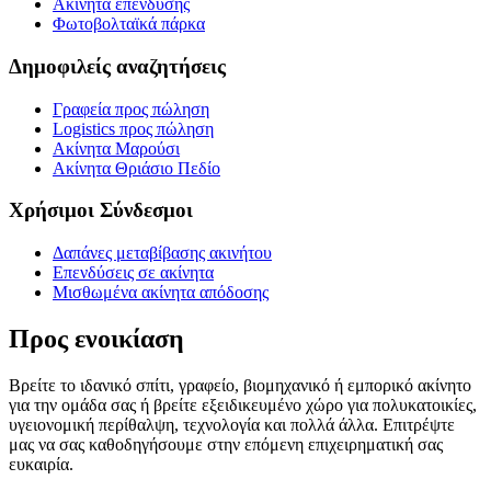
Ακίνητα επένδυσης
Φωτοβολταϊκά πάρκα
Δημοφιλείς αναζητήσεις
Γραφεία προς πώληση
Logistics προς πώληση
Ακίνητα Μαρούσι
Ακίνητα Θριάσιο Πεδίο
Χρήσιμοι Σύνδεσμοι
Δαπάνες μεταβίβασης ακινήτου
Επενδύσεις σε ακίνητα
Μισθωμένα ακίνητα απόδοσης
Προς ενοικίαση
Βρείτε το ιδανικό σπίτι, γραφείο, βιομηχανικό ή εμπορικό ακίνητο
για την ομάδα σας ή βρείτε εξειδικευμένο χώρο για πολυκατοικίες,
υγειονομική περίθαλψη, τεχνολογία και πολλά άλλα. Επιτρέψτε
μας να σας καθοδηγήσουμε στην επόμενη επιχειρηματική σας
ευκαιρία.