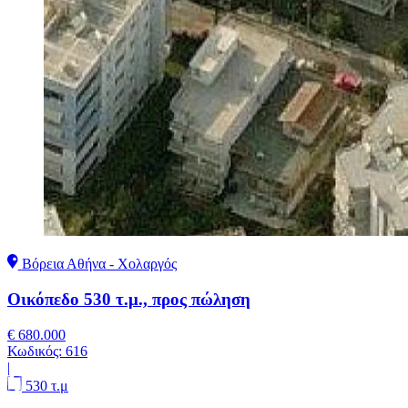
Βόρεια Αθήνα - Χολαργός
Οικόπεδο 530 τ.μ., προς πώληση
€ 680.000
Κωδικός:
616
|
530 τ.μ