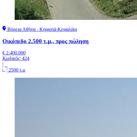
Βόρεια Αθήνα - Κηφισιά-Κεφαλάρι
Οικόπεδο 2.500 τ.μ., προς πώληση
€ 2.400.000
Κωδικός:
424
|
2500 τ.μ