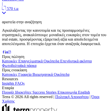
|
570 τ.μ
αριστεία στην αναζήτηση
Αγκαλιάζοντας την καινοτομία και τις προσαρμοσμένες
στρατηγικές, ανακαλύπτουμε μοναδικές ευκαιρίες στον τομέα του
real estate, προσφέροντας εξαιρετική αξία και αποδεδειγμένα
αποτελέσματα. Η επιτυχία έρχεται όταν αναζητάς διαφορετικά.
Προς πώληση
Κατοικίες
Επαγγελματικά
Οικόπεδα
Επενδυτικά ακίνητα
Φωτοβολταϊκά πάρκα
Προς ενοικίαση
Κατοικίες
Γραφεία
Βιομηχανικά
Οικόπεδα
Resources
Insights
FAQs
Εταιρία
Προφίλ
Ιδιοκτήτες
Success Stories
Επικοινωνία
English
Terra © 2026 All rights reserved
|
Πολιτική Απορρήτου
|
Όροι
Χρήσης