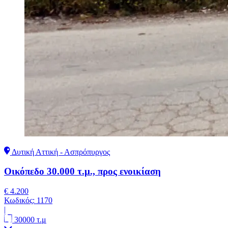
Δυτική Αττική - Ασπρόπυργος
Οικόπεδο 30.000 τ.μ., προς ενοικίαση
€ 4.200
Κωδικός:
1170
|
30000 τ.μ