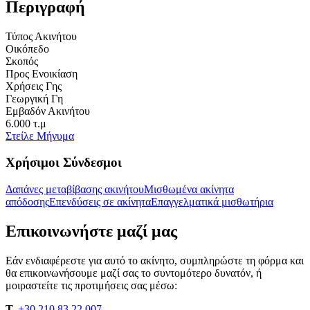
Περιγραφή
Τύπος Ακινήτου
Οικόπεδο
Σκοπός
Προς Ενοικίαση
Χρήσεις Γης
Γεωργική Γη
Εμβαδόν Ακινήτου
6.000 τ.μ
Στείλε Μήνυμα
Χρήσιμοι Σύνδεσμοι
Δαπάνες μεταβίβασης ακινήτου
Μισθωμένα ακίνητα
απόδοσης
Επενδύσεις σε ακίνητα
Επαγγελματικά μισθωτήρια
Επικοινωνήστε μαζί μας
Εάν ενδιαφέρεστε για αυτό το ακίνητο, συμπληρώστε τη φόρμα και
θα επικοινωνήσουμε μαζί σας το συντομότερο δυνατόν, ή
μοιραστείτε τις προτιμήσεις σας μέσω:
T.
+30 210 83 22 007