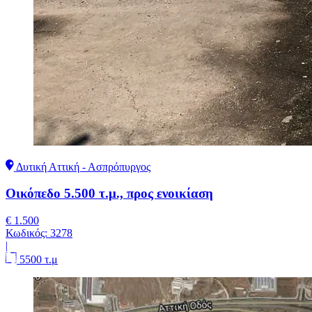
Δυτική Αττική - Ασπρόπυργος
Οικόπεδο 5.500 τ.μ., προς ενοικίαση
€ 1.500
Κωδικός:
3278
|
5500 τ.μ