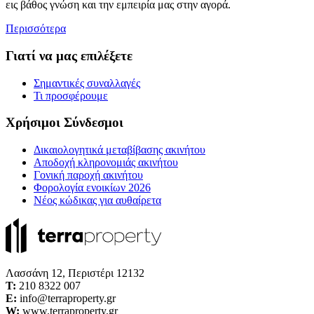
εις βάθος γνώση και την εμπειρία μας στην αγορά.
Περισσότερα
Γιατί να μας επιλέξετε
Σημαντικές συναλλαγές
Τι προσφέρουμε
Χρήσιμοι Σύνδεσμοι
Δικαιολογητικά μεταβίβασης ακινήτου
Αποδοχή κληρονομιάς ακινήτου
Γονική παροχή ακινήτου
Φορολογία ενοικίων 2026
Νέος κώδικας για αυθαίρετα
Λασσάνη 12, Περιστέρι 12132
Τ:
210 8322 007
E:
info@terraproperty.gr
W:
www.terraproperty.gr