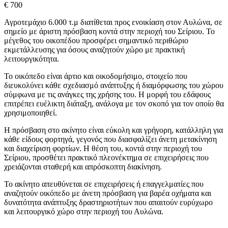
€ 700
Αγροτεμάχιο 6.000 τ.μ διατίθεται προς ενοικίαση στον Αυλώνα, σε
σημείο με άριστη πρόσβαση κοντά στην περιοχή του Σείριου. Το
μέγεθος του οικοπέδου προσφέρει σημαντικό περιθώριο
εκμετάλλευσης για όσους αναζητούν χώρο με πρακτική
λειτουργικότητα.
Το οικόπεδο είναι άρτιο και οικοδομήσιμο, στοιχείο που
διευκολύνει κάθε σχεδιασμό ανάπτυξης ή διαμόρφωσης του χώρου
σύμφωνα με τις ανάγκες της χρήσης του. Η μορφή του εδάφους
επιτρέπει ευέλικτη διάταξη, ανάλογα με τον σκοπό για τον οποίο θα
χρησιμοποιηθεί.
Η πρόσβαση στο ακίνητο είναι εύκολη και γρήγορη, κατάλληλη για
κάθε είδους φορτηγά, γεγονός που διασφαλίζει άνετη μετακίνηση
και διαχείριση φορτίων. Η θέση του, κοντά στην περιοχή του
Σείριου, προσθέτει πρακτικό πλεονέκτημα σε επιχειρήσεις που
χρειάζονται σταθερή και απρόσκοπτη διακίνηση.
Το ακίνητο απευθύνεται σε επιχειρήσεις ή επαγγελματίες που
αναζητούν οικόπεδο με άνετη πρόσβαση για βαρέα οχήματα και
δυνατότητα ανάπτυξης δραστηριοτήτων που απαιτούν ευρύχωρο
και λειτουργικό χώρο στην περιοχή του Αυλώνα.