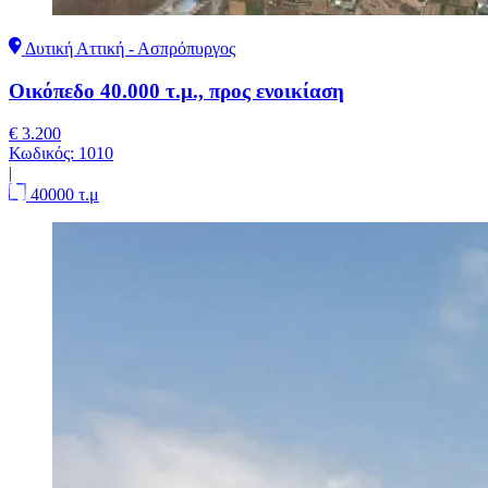
Δυτική Αττική - Ασπρόπυργος
Οικόπεδο 40.000 τ.μ., προς ενοικίαση
€ 3.200
Κωδικός:
1010
|
40000 τ.μ