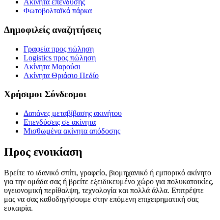
Ακίνητα επένδυσης
Φωτοβολταϊκά πάρκα
Δημοφιλείς αναζητήσεις
Γραφεία προς πώληση
Logistics προς πώληση
Ακίνητα Μαρούσι
Ακίνητα Θριάσιο Πεδίο
Χρήσιμοι Σύνδεσμοι
Δαπάνες μεταβίβασης ακινήτου
Επενδύσεις σε ακίνητα
Μισθωμένα ακίνητα απόδοσης
Προς ενοικίαση
Βρείτε το ιδανικό σπίτι, γραφείο, βιομηχανικό ή εμπορικό ακίνητο
για την ομάδα σας ή βρείτε εξειδικευμένο χώρο για πολυκατοικίες,
υγειονομική περίθαλψη, τεχνολογία και πολλά άλλα. Επιτρέψτε
μας να σας καθοδηγήσουμε στην επόμενη επιχειρηματική σας
ευκαιρία.