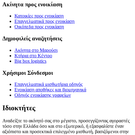
Ακίνητα προς ενοικίαση
Κατοικίες προς ενοικίαση
Επαγγελματικά προς ενοικίαση
Οικόπεδα προς ενοικίαση
Δημοφιλείς αναζητήσεις
Ακίνητα στο Μαρούσι
Κτήρια στο Κέντρο
Big box logistics
Χρήσιμοι Σύνδεσμοι
Επαγγελματικά μισθωτήρια οδηγός
Ενοικίαση αποθήκες και βιομηχανικά
Οδηγός ενοικίασης γραφείων
Ιδιοκτήτες
Αναδείξτε το ακίνητό σας στο μέγιστο, προσεγγίζοντας αγοραστές
τόσο στην Ελλάδα όσο και στο εξωτερικό, ή εξασφαλίστε έναν
αξιόπιστο και προσεκτικά επιλεγμένο μισθωτή, βασιζόμενοι στην