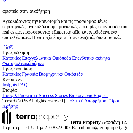
αριστεία στην αναζήτηση
Αγκαλιάζοντας την καινοτομία και τις προσαρμοσμένες
στρατηγικές, ανακαλύπτουμε μοναδικές ευκαιρίες στον τομέα του
real estate, προσφέροντας εξαιρετική αξία και αποδεδειγμένα
αποτελέσματα. Η επιτυχία έρχεται όταν αναζητάς διαφορετικά.
Προς πώληση
Κατοικίες
Επαγγελματικά
Οικόπεδα
Επενδυτικά ακίνητα
Φωτοβολταϊκά πάρκα
Προς ενοικίαση
Κατοικίες
Γραφεία
Βιομηχανικά
Οικόπεδα
Resources
Insights
FAQs
Εταιρία
Προφίλ
Ιδιοκτήτες
Success Stories
Επικοινωνία
English
Terra © 2026 All rights reserved
|
Πολιτική Απορρήτου
|
Όροι
Χρήσης
Terra Property
Λασσάνη 12,
Περιστέρι 12132
Τηλ 210 8322 007
E-mail: info@terraproperty.gr