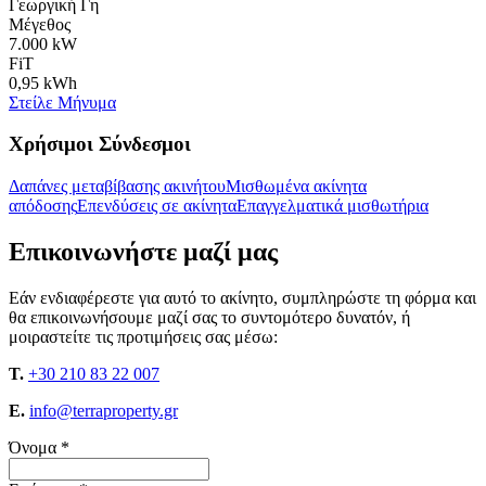
Γεωργική Γη
Μέγεθος
7.000 kW
FiT
0,95 kWh
Στείλε Μήνυμα
Χρήσιμοι Σύνδεσμοι
Δαπάνες μεταβίβασης ακινήτου
Μισθωμένα ακίνητα
απόδοσης
Επενδύσεις σε ακίνητα
Επαγγελματικά μισθωτήρια
Επικοινωνήστε μαζί μας
Εάν ενδιαφέρεστε για αυτό το ακίνητο, συμπληρώστε τη φόρμα και
θα επικοινωνήσουμε μαζί σας το συντομότερο δυνατόν, ή
μοιραστείτε τις προτιμήσεις σας μέσω:
T.
+30 210 83 22 007
E.
info@terraproperty.gr
Όνομα *