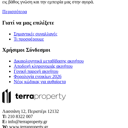
εις βάθος γνώση και την εμπειρία μας στην αγορά.
Περισσότερα
Γιατί να μας επιλέξετε
Σημαντικές συναλλαγές
Τι προσφέρουμε
Χρήσιμοι Σύνδεσμοι
Δικαιολογητικά μεταβίβασης ακινήτου
Αποδοχή κληρονομιάς ακινήτου
Γονική παροχή ακινήτου
Φορολογία ενοικίων 2026
Νέος κώδικας για αυθαίρετα
Λασσάνη 12, Περιστέρι 12132
Τ:
210 8322 007
E:
info@terraproperty.gr
W:
www.terraproperty.gr