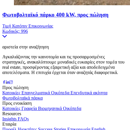
Φωτοβολταϊκό πάρκο 400 kW, προς πώληση
Τιμή Κατόπιν Επικοινωνίας
Κωδικός:
996
αριστεία στην αναζήτηση
Αγκαλιάζοντας την καινοτομία και τις προσαρμοσμένες
στρατηγικές, ανακαλύπτουμε μοναδικές ευκαιρίες στον τομέα του
real estate, προσφέροντας εξαιρετική αξία και αποδεδειγμένα
αποτελέσματα. Η επιτυχία έρχεται όταν αναζητάς διαφορετικά.
Προς πώληση
Κατοικίες
Επαγγελματικά
Οικόπεδα
Επενδυτικά ακίνητα
Φωτοβολταϊκά πάρκα
Προς ενοικίαση
Κατοικίες
Γραφεία
Βιομηχανικά
Οικόπεδα
Resources
Insights
FAQs
Εταιρία
Προφίλ
Ιδιοκτήτες
Success Stories
Επικοινωνία
English