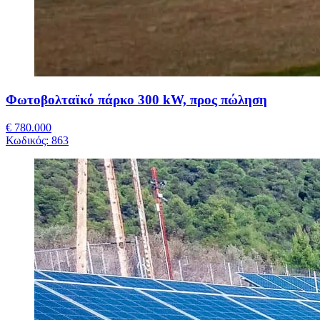
Φωτοβολταϊκό πάρκο 300 kW, προς πώληση
€ 780.000
Κωδικός:
863