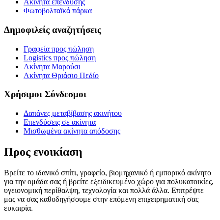
Ακίνητα επένδυσης
Φωτοβολταϊκά πάρκα
Δημοφιλείς αναζητήσεις
Γραφεία προς πώληση
Logistics προς πώληση
Ακίνητα Μαρούσι
Ακίνητα Θριάσιο Πεδίο
Χρήσιμοι Σύνδεσμοι
Δαπάνες μεταβίβασης ακινήτου
Επενδύσεις σε ακίνητα
Μισθωμένα ακίνητα απόδοσης
Προς ενοικίαση
Βρείτε το ιδανικό σπίτι, γραφείο, βιομηχανικό ή εμπορικό ακίνητο
για την ομάδα σας ή βρείτε εξειδικευμένο χώρο για πολυκατοικίες,
υγειονομική περίθαλψη, τεχνολογία και πολλά άλλα. Επιτρέψτε
μας να σας καθοδηγήσουμε στην επόμενη επιχειρηματική σας
ευκαιρία.