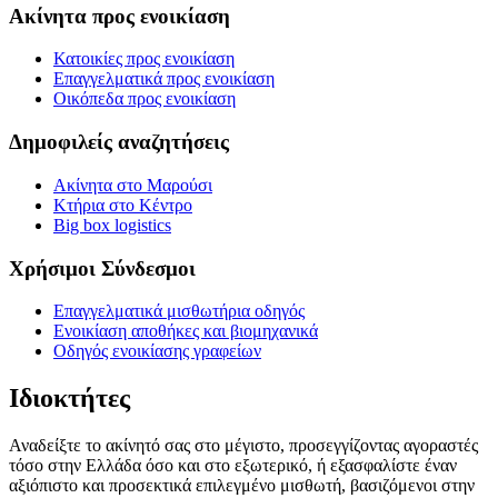
Ακίνητα προς ενοικίαση
Κατοικίες προς ενοικίαση
Επαγγελματικά προς ενοικίαση
Οικόπεδα προς ενοικίαση
Δημοφιλείς αναζητήσεις
Ακίνητα στο Μαρούσι
Κτήρια στο Κέντρο
Big box logistics
Χρήσιμοι Σύνδεσμοι
Επαγγελματικά μισθωτήρια οδηγός
Ενοικίαση αποθήκες και βιομηχανικά
Οδηγός ενοικίασης γραφείων
Ιδιοκτήτες
Αναδείξτε το ακίνητό σας στο μέγιστο, προσεγγίζοντας αγοραστές
τόσο στην Ελλάδα όσο και στο εξωτερικό, ή εξασφαλίστε έναν
αξιόπιστο και προσεκτικά επιλεγμένο μισθωτή, βασιζόμενοι στην