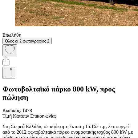
Επωλήθη
Όλες οι 2 φωτογραφίες
2
Φωτοβολταϊκό πάρκο 800 kW, προς
πώληση
Κωδικός:
1478
Τιμή Κατόπιν Επικοινωνίας
Στη Στερεά Ελλάδα, σε ιδιόκτητη έκταση 15.162 τ.μ, λειτουργεί
από το 2012 φωτοβολταϊκό πάρκο ονομαστικής ισχύος 800 kW με
σύνδεση στο δίκτυο και αποδεδειγμένη παραγωγική ιστορία άνω