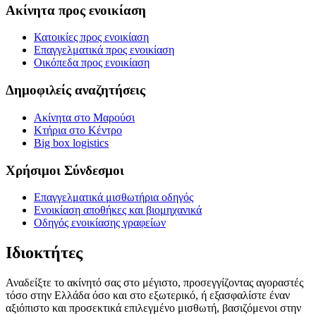
Ακίνητα προς ενοικίαση
Κατοικίες προς ενοικίαση
Επαγγελματικά προς ενοικίαση
Οικόπεδα προς ενοικίαση
Δημοφιλείς αναζητήσεις
Ακίνητα στο Μαρούσι
Κτήρια στο Κέντρο
Big box logistics
Χρήσιμοι Σύνδεσμοι
Επαγγελματικά μισθωτήρια οδηγός
Ενοικίαση αποθήκες και βιομηχανικά
Οδηγός ενοικίασης γραφείων
Ιδιοκτήτες
Αναδείξτε το ακίνητό σας στο μέγιστο, προσεγγίζοντας αγοραστές
τόσο στην Ελλάδα όσο και στο εξωτερικό, ή εξασφαλίστε έναν
αξιόπιστο και προσεκτικά επιλεγμένο μισθωτή, βασιζόμενοι στην