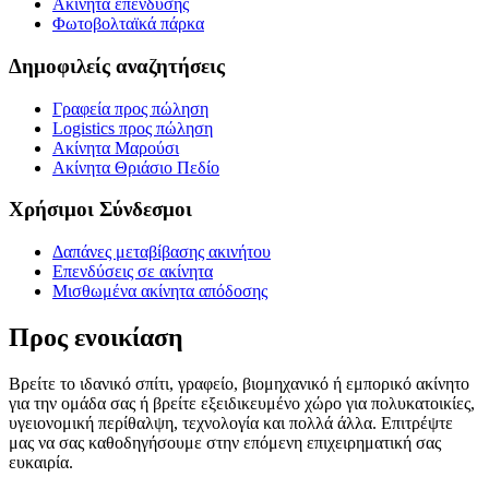
Ακίνητα επένδυσης
Φωτοβολταϊκά πάρκα
Δημοφιλείς αναζητήσεις
Γραφεία προς πώληση
Logistics προς πώληση
Ακίνητα Μαρούσι
Ακίνητα Θριάσιο Πεδίο
Χρήσιμοι Σύνδεσμοι
Δαπάνες μεταβίβασης ακινήτου
Επενδύσεις σε ακίνητα
Μισθωμένα ακίνητα απόδοσης
Προς ενοικίαση
Βρείτε το ιδανικό σπίτι, γραφείο, βιομηχανικό ή εμπορικό ακίνητο
για την ομάδα σας ή βρείτε εξειδικευμένο χώρο για πολυκατοικίες,
υγειονομική περίθαλψη, τεχνολογία και πολλά άλλα. Επιτρέψτε
μας να σας καθοδηγήσουμε στην επόμενη επιχειρηματική σας
ευκαιρία.