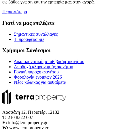
εις βάθος γνώση και την εμπειρία μας στην αγορά.
Περισσότερα
Γιατί να μας επιλέξετε
Σημαντικές συναλλαγές
Τι προσφέρουμε
Χρήσιμοι Σύνδεσμοι
Δικαιολογητικά μεταβίβασης ακινήτου
Αποδοχή κληρονομιάς ακινήτου
Γονική παροχή ακινήτου
Φορολογία ενοικίων 2026
Νέος κώδικας για αυθαίρετα
Λασσάνη 12, Περιστέρι 12132
Τ:
210 8322 007
E:
info@terraproperty.gr
W:
www.terraproperty.gr