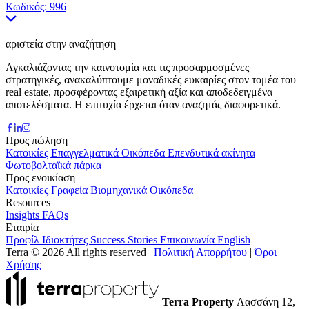
Κωδικός:
996
αριστεία στην αναζήτηση
Αγκαλιάζοντας την καινοτομία και τις προσαρμοσμένες
στρατηγικές, ανακαλύπτουμε μοναδικές ευκαιρίες στον τομέα του
real estate, προσφέροντας εξαιρετική αξία και αποδεδειγμένα
αποτελέσματα. Η επιτυχία έρχεται όταν αναζητάς διαφορετικά.
Προς πώληση
Κατοικίες
Επαγγελματικά
Οικόπεδα
Επενδυτικά ακίνητα
Φωτοβολταϊκά πάρκα
Προς ενοικίαση
Κατοικίες
Γραφεία
Βιομηχανικά
Οικόπεδα
Resources
Insights
FAQs
Εταιρία
Προφίλ
Ιδιοκτήτες
Success Stories
Επικοινωνία
English
Terra © 2026 All rights reserved
|
Πολιτική Απορρήτου
|
Όροι
Χρήσης
Terra Property
Λασσάνη 12,