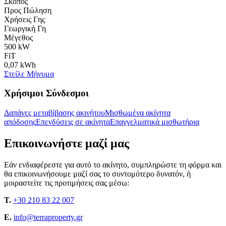
Σκοπός
Προς Πώληση
Χρήσεις Γης
Γεωργική Γη
Μέγεθος
500 kW
FiT
0,07 kWh
Στείλε Μήνυμα
Χρήσιμοι Σύνδεσμοι
Δαπάνες μεταβίβασης ακινήτου
Μισθωμένα ακίνητα
απόδοσης
Επενδύσεις σε ακίνητα
Επαγγελματικά μισθωτήρια
Επικοινωνήστε μαζί μας
Εάν ενδιαφέρεστε για αυτό το ακίνητο, συμπληρώστε τη φόρμα και
θα επικοινωνήσουμε μαζί σας το συντομότερο δυνατόν, ή
μοιραστείτε τις προτιμήσεις σας μέσω:
T.
+30 210 83 22 007
E.
info@terraproperty.gr