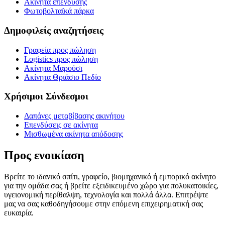
Ακίνητα επένδυσης
Φωτοβολταϊκά πάρκα
Δημοφιλείς αναζητήσεις
Γραφεία προς πώληση
Logistics προς πώληση
Ακίνητα Μαρούσι
Ακίνητα Θριάσιο Πεδίο
Χρήσιμοι Σύνδεσμοι
Δαπάνες μεταβίβασης ακινήτου
Επενδύσεις σε ακίνητα
Μισθωμένα ακίνητα απόδοσης
Προς ενοικίαση
Βρείτε το ιδανικό σπίτι, γραφείο, βιομηχανικό ή εμπορικό ακίνητο
για την ομάδα σας ή βρείτε εξειδικευμένο χώρο για πολυκατοικίες,
υγειονομική περίθαλψη, τεχνολογία και πολλά άλλα. Επιτρέψτε
μας να σας καθοδηγήσουμε στην επόμενη επιχειρηματική σας
ευκαιρία.