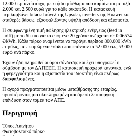
12.000 τ.μ αντίστοιχα, με ετήσιο μίσθωμα που κυμαίνεται μεταξύ
2.000 και 2.500 ευρώ για το κάθε οικόπεδο. Η κατασκευή
περιλαμβάνει bifacial πάνελ της Upsolar, inverters της Huawei και
σταθερές βάσεις, εξασφαλίζοντας υψηλή απόδοση και αξιοπιστία.
Η συμφωνημένη τιμή πώλησης ηλεκτρικής ενέργειας (feed-in
tariff) με το δίκτυο για τα επόμενα 20 χρόνια ανέρχεται σε 0,06574
€/kWh. Κάθε πάρκο αναμένεται να παράγει περίπου 800.000 kWh
ετησίως, με εκτιμώμενα έσοδα που φτάνουν τα 52.000 έως 53.000
ευρώ ανά πάρκο.
Έχουν ήδη πληρωθεί οι όροι σύνδεσης και έχει υπογραφεί η
σύμβαση με τον ΔΑΠΕΕΠ. Η κατασκευή προχωρά κανονικά, ενώ
η φερεγγυότητα και η αξιοπιστία του ιδιοκτήτη είναι πλήρως
διασφαλισμένες.
Η αγορά πραγματοποιείται μέσω μεταβίβασης της εταιρίας,
προσφέροντας μια ολοκληρωμένη και άμεσα λειτουργική
επένδυση στον τομέα των ΑΠΕ.
Περιγραφή
Τύπος Ακινήτου
Φωτοβολταϊκό πάρκο