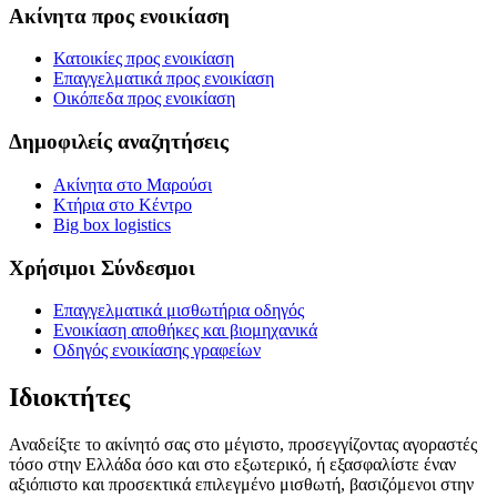
Ακίνητα προς ενοικίαση
Κατοικίες προς ενοικίαση
Επαγγελματικά προς ενοικίαση
Οικόπεδα προς ενοικίαση
Δημοφιλείς αναζητήσεις
Ακίνητα στο Μαρούσι
Κτήρια στο Κέντρο
Big box logistics
Χρήσιμοι Σύνδεσμοι
Επαγγελματικά μισθωτήρια οδηγός
Ενοικίαση αποθήκες και βιομηχανικά
Οδηγός ενοικίασης γραφείων
Ιδιοκτήτες
Αναδείξτε το ακίνητό σας στο μέγιστο, προσεγγίζοντας αγοραστές
τόσο στην Ελλάδα όσο και στο εξωτερικό, ή εξασφαλίστε έναν
αξιόπιστο και προσεκτικά επιλεγμένο μισθωτή, βασιζόμενοι στην