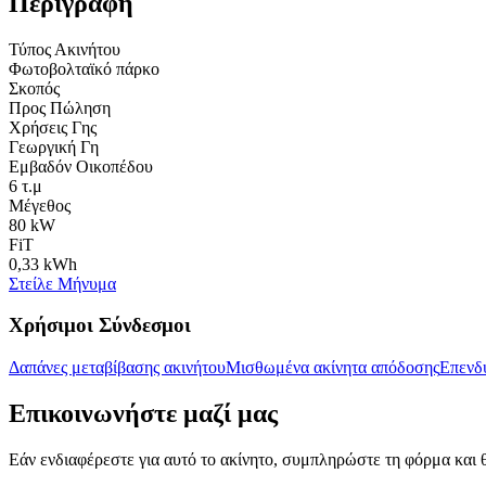
Περιγραφή
Τύπος Ακινήτου
Φωτοβολταϊκό πάρκο
Σκοπός
Προς Πώληση
Χρήσεις Γης
Γεωργική Γη
Εμβαδόν Οικοπέδου
6 τ.μ
Μέγεθος
80 kW
FiT
0,33 kWh
Στείλε Μήνυμα
Χρήσιμοι Σύνδεσμοι
Δαπάνες μεταβίβασης ακινήτου
Μισθωμένα ακίνητα απόδοσης
Επενδύ
Επικοινωνήστε μαζί μας
Εάν ενδιαφέρεστε για αυτό το ακίνητο, συμπληρώστε τη φόρμα και θ