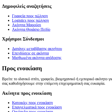
Δημοφιλείς αναζητήσεις
Γραφεία προς πώληση
Logistics προς πώληση
Ακίνητα Μαρούσι
Ακίνητα Θριάσιο Πεδίο
Χρήσιμοι Σύνδεσμοι
Δαπάνες μεταβίβασης ακινήτου
Επενδύσεις σε ακίνητα
Μισθωμένα ακίνητα απόδοσης
Προς ενοικίαση
Βρείτε το ιδανικό σπίτι, γραφείο, βιομηχανικό ή εμπορικό ακίνητο 
σας καθοδηγήσουμε στην επόμενη επιχειρηματική σας ευκαιρία.
Ακίνητα προς ενοικίαση
Κατοικίες προς ενοικίαση
Επαγγελματικά προς ενοικίαση
Οικόπεδα προς ενοικίαση