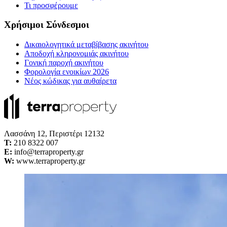
Τι προσφέρουμε
Χρήσιμοι Σύνδεσμοι
Δικαιολογητικά μεταβίβασης ακινήτου
Αποδοχή κληρονομιάς ακινήτου
Γονική παροχή ακινήτου
Φορολογία ενοικίων 2026
Νέος κώδικας για αυθαίρετα
Λασσάνη 12, Περιστέρι 12132
Τ:
210 8322 007
E:
info@terraproperty.gr
W:
www.terraproperty.gr