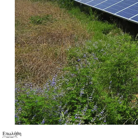
Επωλήθη