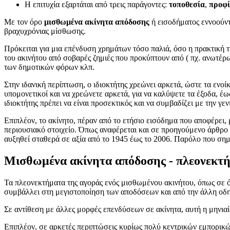
Η επιτυχία εξαρτάται από τρεις παράγοντες:
τοποθεσία
,
προφί
Με τον όρο
μισθωμένα ακίνητα απόδοσης
ή εισοδήματος εννοούντ
βραχυχρόνιας μίσθωσης.
Πρόκειται για μια επένδυση χρημάτων τόσο παλιά, όσο η πρακτική 
του ακινήτου από σοβαρές ζημιές που προκύπτουν από ( πχ. ανωτέρω
των δημοτικών φόρων κλπ.
Στην ιδανική περίπτωση, ο ιδιοκτήτης χρεώνει αρκετά, ώστε τα ενο
υπομονετικοί και να χρεώνετε αρκετά, για να καλύψετε τα έξοδα, έω
ιδιοκτήτης πρέπει να είναι προσεκτικός και να συμβαδίζει με την γεν
Επιπλέον, το ακίνητο, πέραν από το ετήσιο εισόδημα που αποφέρει, 
περιουσιακό στοιχείο. Όπως αναφέρεται και σε προηγούμενο άρθρο γ
αυξηθεί σταθερά σε αξία από το 1945 έως το 2006. Παρόλο που σημε
Μισθωμένα ακίνητα απόδοσης - πλεονεκτ
Τα πλεονεκτήματα της αγοράς ενός μισθωμένου ακινήτου, όπως σε όλε
συμβάλλει στη μεγιστοποίηση των αποδόσεων και από την άλλη οδηγ
Σε αντίθεση με άλλες μορφές επενδύσεων σε ακίνητα, αυτή η μηνι
Επιπλέον, σε αρκετές περιπτώσεις κυρίως πολύ κεντρικών εμπορικώ