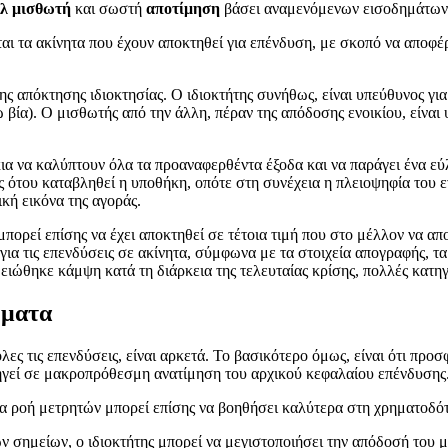
λ μισθωτή
και σωστή
αποτίμηση
βάσει αναμενόμενων εισοδημάτων
αι τα ακίνητα που έχουν αποκτηθεί για επένδυση, με σκοπό να αποφέ
της απόκτησης ιδιοκτησίας. Ο ιδιοκτήτης συνήθως, είναι υπεύθυνος 
 βία). Ο μισθωτής από την άλλη, πέραν της απόδοσης ενοικίου, είνα
ίκια να καλύπτουν όλα τα προαναφερθέντα έξοδα και να παράγει ένα εύ
ς ότου καταβληθεί η υποθήκη, οπότε στη συνέχεια η πλειοψηφία του εν
ική εικόνα της αγοράς.
μπορεί επίσης να έχει αποκτηθεί σε τέτοια τιμή που στο μέλλον να απ
ια τις επενδύσεις σε ακίνητα, σύμφωνα με τα στοιχεία απογραφής, τα
ιώθηκε κάμψη κατά τη διάρκεια της τελευταίας κρίσης, πολλές κατηγο
ήματα
ς τις επενδύσεις, είναι αρκετά. Το βασικότερο όμως, είναι ότι προσφ
εί σε μακροπρόθεσμη ανατίμηση του αρχικού κεφαλαίου επένδυσης. Ο 
αία ροή μετρητών μπορεί επίσης να βοηθήσει καλύτερα στη χρηματοδό
ν σημείων, ο ιδιοκτήτης μπορεί να μεγιστοποιήσει την απόδοσή του μ