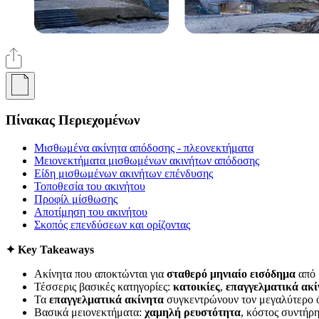
Πίνακας Περιεχομένων
Μισθωμένα ακίνητα απόδοσης - πλεονεκτήματα
Μειονεκτήματα μισθωμένων ακινήτων απόδοσης
Είδη μισθωμένων ακινήτων επένδυσης
Τοποθεσία του ακινήτου
Προφίλ μίσθωσης
Αποτίμηση του ακινήτου
Σκοπός επενδύσεων και ορίζοντας
✦ Key Takeaways
Ακίνητα που αποκτώνται για
σταθερό μηνιαίο εισόδημα
από 
Τέσσερις βασικές κατηγορίες:
κατοικίες
,
επαγγελματικά ακί
Τα
επαγγελματικά ακίνητα
συγκεντρώνουν τον μεγαλύτερο ό
Βασικά μειονεκτήματα:
χαμηλή ρευστότητα
, κόστος συντήρ