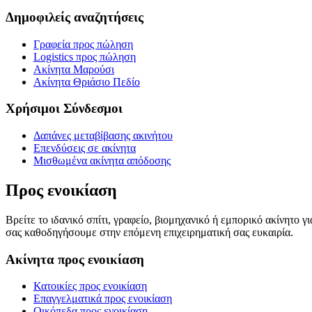
Δημοφιλείς αναζητήσεις
Γραφεία προς πώληση
Logistics προς πώληση
Ακίνητα Μαρούσι
Ακίνητα Θριάσιο Πεδίο
Χρήσιμοι Σύνδεσμοι
Δαπάνες μεταβίβασης ακινήτου
Επενδύσεις σε ακίνητα
Μισθωμένα ακίνητα απόδοσης
Προς ενοικίαση
Βρείτε το ιδανικό σπίτι, γραφείο, βιομηχανικό ή εμπορικό ακίνητο 
σας καθοδηγήσουμε στην επόμενη επιχειρηματική σας ευκαιρία.
Ακίνητα προς ενοικίαση
Κατοικίες προς ενοικίαση
Επαγγελματικά προς ενοικίαση
Οικόπεδα προς ενοικίαση