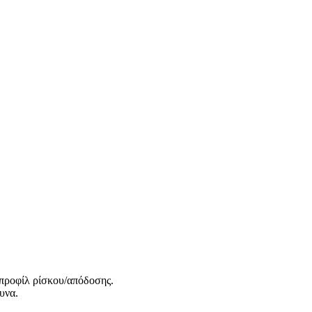
προφίλ ρίσκου/απόδοσης.
υνα.