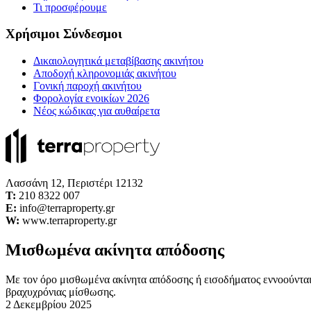
Τι προσφέρουμε
Χρήσιμοι Σύνδεσμοι
Δικαιολογητικά μεταβίβασης ακινήτου
Αποδοχή κληρονομιάς ακινήτου
Γονική παροχή ακινήτου
Φορολογία ενοικίων 2026
Νέος κώδικας για αυθαίρετα
Λασσάνη 12, Περιστέρι 12132
Τ:
210 8322 007
E:
info@terraproperty.gr
W:
www.terraproperty.gr
Μισθωμένα ακίνητα απόδοσης
Με τον όρο μισθωμένα ακίνητα απόδοσης ή εισοδήματος εννοούνται 
βραχυχρόνιας μίσθωσης.
2 Δεκεμβρίου 2025