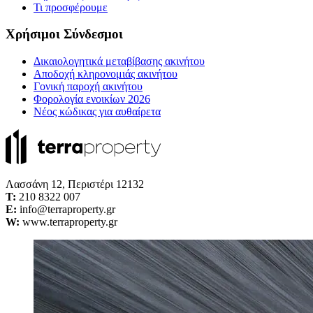
Τι προσφέρουμε
Χρήσιμοι Σύνδεσμοι
Δικαιολογητικά μεταβίβασης ακινήτου
Αποδοχή κληρονομιάς ακινήτου
Γονική παροχή ακινήτου
Φορολογία ενοικίων 2026
Νέος κώδικας για αυθαίρετα
Λασσάνη 12, Περιστέρι 12132
Τ:
210 8322 007
E:
info@terraproperty.gr
W:
www.terraproperty.gr