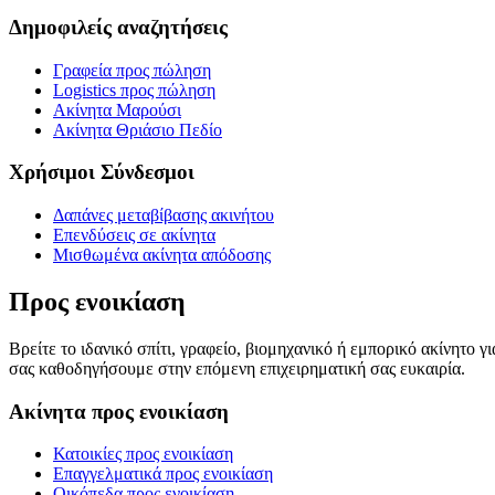
Δημοφιλείς αναζητήσεις
Γραφεία προς πώληση
Logistics προς πώληση
Ακίνητα Μαρούσι
Ακίνητα Θριάσιο Πεδίο
Χρήσιμοι Σύνδεσμοι
Δαπάνες μεταβίβασης ακινήτου
Επενδύσεις σε ακίνητα
Μισθωμένα ακίνητα απόδοσης
Προς ενοικίαση
Βρείτε το ιδανικό σπίτι, γραφείο, βιομηχανικό ή εμπορικό ακίνητο 
σας καθοδηγήσουμε στην επόμενη επιχειρηματική σας ευκαιρία.
Ακίνητα προς ενοικίαση
Κατοικίες προς ενοικίαση
Επαγγελματικά προς ενοικίαση
Οικόπεδα προς ενοικίαση