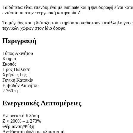
Τα δάπεδα είναι επενδυμένα με laminate και η ψευδοροφή είναι κα
εντάσσεται στην ενεργειακή κατηγορία Ζ.
Το μέγεθος και η διάταξη του κτηρίου το καθιστούν κατάλληλο για
τεχνικών χώρων στον ίδιο όροφο.
Περιγραφή
Τύπος Ακινήτου
Κτήριο
Σκοπός
Προς Πώληση
Χρήσεις Γης
Γενική Κατοικία
Εμβαδόν Ακινήτου
2.760 τ.μ
Ενεργειακές Λεπτομέρειες
Ενεργειακή Κλάση
Ζ > 200% – ≤ 273%
Θέρμανση/Ψύξη
Ανεξάρτητη ψύξη με κλιματισμό