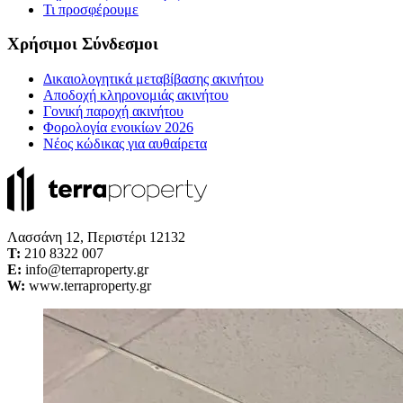
Τι προσφέρουμε
Χρήσιμοι Σύνδεσμοι
Δικαιολογητικά μεταβίβασης ακινήτου
Αποδοχή κληρονομιάς ακινήτου
Γονική παροχή ακινήτου
Φορολογία ενοικίων 2026
Νέος κώδικας για αυθαίρετα
Λασσάνη 12, Περιστέρι 12132
Τ:
210 8322 007
E:
info@terraproperty.gr
W:
www.terraproperty.gr