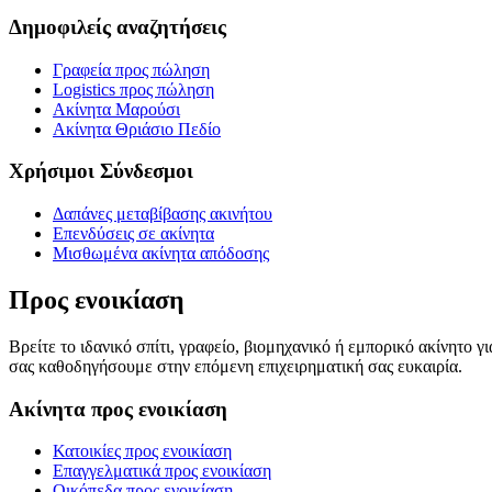
Δημοφιλείς αναζητήσεις
Γραφεία προς πώληση
Logistics προς πώληση
Ακίνητα Μαρούσι
Ακίνητα Θριάσιο Πεδίο
Χρήσιμοι Σύνδεσμοι
Δαπάνες μεταβίβασης ακινήτου
Επενδύσεις σε ακίνητα
Μισθωμένα ακίνητα απόδοσης
Προς ενοικίαση
Βρείτε το ιδανικό σπίτι, γραφείο, βιομηχανικό ή εμπορικό ακίνητο 
σας καθοδηγήσουμε στην επόμενη επιχειρηματική σας ευκαιρία.
Ακίνητα προς ενοικίαση
Κατοικίες προς ενοικίαση
Επαγγελματικά προς ενοικίαση
Οικόπεδα προς ενοικίαση