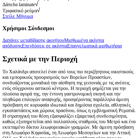
Δάπεδα laminate
Τριφασικό ρεύμα
Στείλε Μήνυμα
Χρήσιμοι Σύνδεσμοι
Δαπάνες μεταβίβασης ακινήτου
Μισθωμένα ακίνητα
απόδοσης
Επενδύσεις σε ακίνητα
Επαγγελματικά μισθωτήρια
Σχετικά με την Περιοχή
Το Χαλάνδρι αποτελεί έναν από τους πιο περιζήτητους οικιστικούς
και εμπορικούς προορισμούς των Βορείων Προαστίων,
συνδυάζοντας μοναδικά την αίσθηση της γειτονιάς με τις ανέσεις
ενός σύγχρονου αστικού κέντρου. Η περιοχή φημίζεται για την
πλούσια αγορά της, την έντονη γαστρονομική σκηνή και την
πληθώρα επιλογών αναψυχής, προσφέροντας παράλληλα άμεση
πρόσβαση σε κορυφαία ιδιωτικά και δημόσια σχολεία, αθλητικές
εγκαταστάσεις και χώρους πρασίνου, όπως η εμβληματική Ρεματιά.
Η στρατηγική του θέση εξασφαλίζει εξαιρετική συνδεσιμότητα,
καθώς εξυπηρετείται από πολλαπλούς σταθμούς του Μετρό και ένα
εκτεταμένο δίκτυο λεωφορειακών γραμμών. Με άμεση πρόσβαση
στη Λεωφόρο Κηφισίας, τη Λεωφόρο Μεσογείων και την Αττική