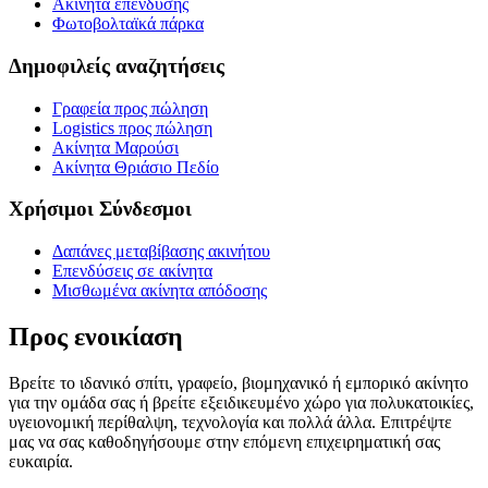
Ακίνητα επένδυσης
Φωτοβολταϊκά πάρκα
Δημοφιλείς αναζητήσεις
Γραφεία προς πώληση
Logistics προς πώληση
Ακίνητα Μαρούσι
Ακίνητα Θριάσιο Πεδίο
Χρήσιμοι Σύνδεσμοι
Δαπάνες μεταβίβασης ακινήτου
Επενδύσεις σε ακίνητα
Μισθωμένα ακίνητα απόδοσης
Προς ενοικίαση
Βρείτε το ιδανικό σπίτι, γραφείο, βιομηχανικό ή εμπορικό ακίνητο
για την ομάδα σας ή βρείτε εξειδικευμένο χώρο για πολυκατοικίες,
υγειονομική περίθαλψη, τεχνολογία και πολλά άλλα. Επιτρέψτε
μας να σας καθοδηγήσουμε στην επόμενη επιχειρηματική σας
ευκαιρία.