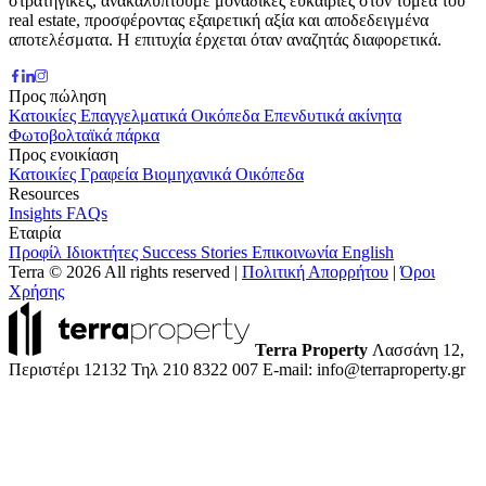
στρατηγικές, ανακαλύπτουμε μοναδικές ευκαιρίες στον τομέα του
real estate, προσφέροντας εξαιρετική αξία και αποδεδειγμένα
αποτελέσματα. Η επιτυχία έρχεται όταν αναζητάς διαφορετικά.
Προς πώληση
Κατοικίες
Επαγγελματικά
Οικόπεδα
Επενδυτικά ακίνητα
Φωτοβολταϊκά πάρκα
Προς ενοικίαση
Κατοικίες
Γραφεία
Βιομηχανικά
Οικόπεδα
Resources
Insights
FAQs
Εταιρία
Προφίλ
Ιδιοκτήτες
Success Stories
Επικοινωνία
English
Terra © 2026 All rights reserved
|
Πολιτική Απορρήτου
|
Όροι
Χρήσης
Terra Property
Λασσάνη 12,
Περιστέρι 12132
Τηλ 210 8322 007
E-mail: info@terraproperty.gr