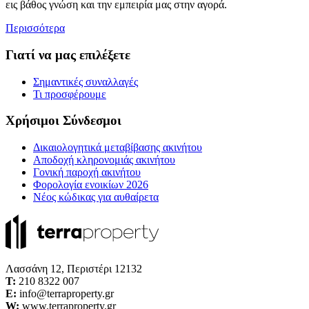
εις βάθος γνώση και την εμπειρία μας στην αγορά.
Περισσότερα
Γιατί να μας επιλέξετε
Σημαντικές συναλλαγές
Τι προσφέρουμε
Χρήσιμοι Σύνδεσμοι
Δικαιολογητικά μεταβίβασης ακινήτου
Αποδοχή κληρονομιάς ακινήτου
Γονική παροχή ακινήτου
Φορολογία ενοικίων 2026
Νέος κώδικας για αυθαίρετα
Λασσάνη 12, Περιστέρι 12132
Τ:
210 8322 007
E:
info@terraproperty.gr
W:
www.terraproperty.gr