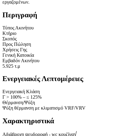
εργαζομένων.
Περιγραφή
Τύπος Ακινήτου
Κτήριο
Σκοπός
Προς Πώληση
Χρήσεις Γης
Γενική Κατοικία
Εμβαδόν Ακινήτου
5.925 τ.μ
Ενεργειακές Λεπτομέρειες
Ενεργειακή Κλάση
Γ > 100% – ≤ 125%
Θέρμανση/Ψύξη
Ψύξη θέρμανση με κλιματισμό VRF/VRV
Χαρακτηριστικά
Αδιάβροχη ψευδοροφή - wc κουζίνα