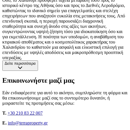
Οδό, το Χαλάνδρι προσφέρει ταχεία μετάβαση τόσο προς το
ιστορικό κέντρο της Αθήνας όσο και προς το Διεθνές Αεροδρόμιο,
καθιστώντας το ιδανικό σημείο για επαγγελματίες και στελέχη
επιχειρήσεων που αναζητούν ευκολία στις μετακινήσεις τους. Από
επενδυτική σκοπιά, η περιοχή παρουσιάζει διαχρονική
σταθερότητα και συνεχή άνοδο στις αξίες των ακινήτων,
συγκεντρώνοντας υψηλή ζήτηση τόσο για ιδιοκατοίκηση όσο και
για εκμετάλλευση. Η ποιότητα των υποδομών, η αναβάθμιση του
κτιριακού αποθέματος και ο κοσμοπολίτικος χαρακτήρας του
Χαλανδρίου το καθιστούν μια ασφαλή και ελκυστική επιλογή για
επενδύσεις με υψηλές αποδόσεις και μακροπρόθεσμη προοπτική
υπεραξίας.
Δείτε περισσότερα
Επικοινωνήστε μαζί μας
Εάν ενδιαφέρεστε για αυτό το ακίνητο, συμπληρώστε τη φόρμα και
θα επικοινωνήσουμε μαζί σας το συντομότερο δυνατόν, ή
μοιραστείτε τις προτιμήσεις σας μέσω:
T.
+30 210 83 22 007
E.
info@terraproperty.gr