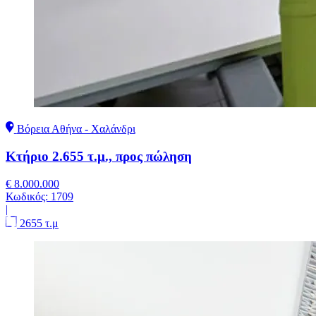
Βόρεια Αθήνα - Χαλάνδρι
Κτήριο 2.655 τ.μ., προς πώληση
€ 8.000.000
Κωδικός:
1709
|
2655 τ.μ