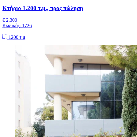
Κτήριο 1.200 τ.μ., προς πώληση
€ 2.300
Κωδικός:
1726
|
1200 τ.μ