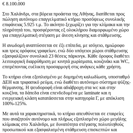
€ 8.100.000
Στο Χαλάνδρι, στα βόρεια προάστια της Αθήνας, διατίθεται προς
πώληση αυτόνομο επαγγελματικό κτήριο προσόψεως συνολικής
επιφάνειας 5.925 τ.μ. Το ακίνητο ξεχωρίζει για την κλίμακα και την
πληρότητά του, προσφέροντας εξ ολοκλήρου διαμορφωμένο χώρο
για επαγγελματική στέγαση με άνεση κίνησης και στάθμευσης.
Η ανωδομή αναπτύσσεται σε έξι επίπεδα, με ισόγειο, ημιώροφο
και τρεις ορόφους γραφείων, ενώ δύο υπόγειοι χώροι στάθμευσης
εξασφαλίζουν συνολικά 23 θέσεις πάρκινγκ. Κάθε όροφος διαθέτει
λειτουργική διαρρύθμιση με κινητά χωρίσματα, κουζινάκι και WC,
επιτρέποντας ευέλικτη προσαρμογή στις ανάγκες κάθε χρήστη.
Το κτήριο είναι εξοπλισμένο με δομημένη καλωδίωση, υποσταθμό
ΔΕΗ και τριφασικό ρεύμα, ενώ διαθέτει αυτόνομο σύστημα ψύξης-
θέρμανσης. Η ψευδοροφή είναι αδιάβροχη στα wc και στην
κουζίνα, τα δάπεδα είναι επενδεδυμένα με laminate και η
ενεργειακή κλάση κατατάσσεται στην κατηγορία Γ, με απόκλιση
100%-125%.
Με αυτά τα χαρακτηριστικά, το κτήριο απευθύνεται σε εταιρείες
που αναζητούν αυτόνομο και πλήρως εξοπλισμένο χώρο μεγάλης
κλίμακας στο Χαλάνδρι, με δυνατότητα στέγασης πολυπληθούς
προσωπικού και εξασφαλισμένη στάθμευση επισκεπτών και