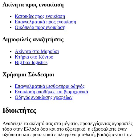
Ακίνητα προς ενοικίαση
Κατοικίες προς ενοικίαση
Επαγγελματικά προς ενοικίαση
Οικόπεδα προς ενοικίαση
Δημοφιλείς αναζητήσεις
Ακίνητα στο Μαρούσι
Κτήρια στο Κέντρο
Big box logistics
Χρήσιμοι Σύνδεσμοι
Επαγγελματικά μισθωτήρια οδηγός
Ενοικίαση αποθήκες και βιομηχανικά
Οδηγός ενοικίασης γραφείων
Ιδιοκτήτες
Αναδείξτε το ακίνητό σας στο μέγιστο, προσεγγίζοντας αγοραστές
τόσο στην Ελλάδα όσο και στο εξωτερικό, ή εξασφαλίστε έναν
αξιόπιστο και προσεκτικά επιλεγμένο μισθωτή, βασιζόμενοι στην