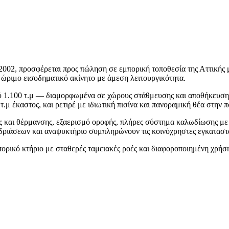
 2002, προσφέρεται προς πώληση σε εμπορική τοποθεσία της Αττικής 
 ώριμο εισοδηματικό ακίνητο με άμεση λειτουργικότητα.
ού 1.100 τ.μ — διαμορφωμένα σε χώρους στάθμευσης και αποθήκευσης
.μ έκαστος, και ρετιρέ με ιδιωτική πισίνα και πανοραμική θέα στην 
ς και θέρμανσης, εξαερισμό οροφής, πλήρες σύστημα καλωδίωσης με
δριάσεων και αναψυκτήριο συμπληρώνουν τις κοινόχρηστες εγκαταστ
πορικό κτήριο με σταθερές ταμειακές ροές και διαφοροποιημένη χρήσ