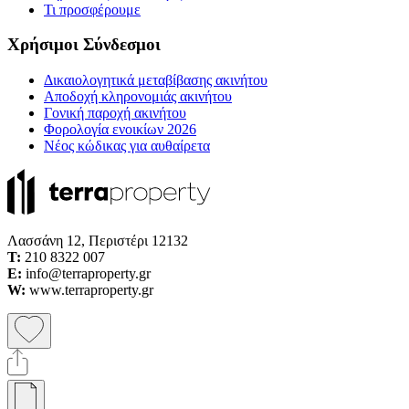
Τι προσφέρουμε
Χρήσιμοι Σύνδεσμοι
Δικαιολογητικά μεταβίβασης ακινήτου
Αποδοχή κληρονομιάς ακινήτου
Γονική παροχή ακινήτου
Φορολογία ενοικίων 2026
Νέος κώδικας για αυθαίρετα
Λασσάνη 12, Περιστέρι 12132
Τ:
210 8322 007
E:
info@terraproperty.gr
W:
www.terraproperty.gr