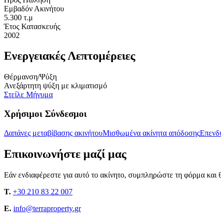
Εμβαδόν Ακινήτου
5.300 τ.μ
Έτος Κατασκευής
2002
Ενεργειακές Λεπτομέρειες
Θέρμανση/Ψύξη
Ανεξάρτητη ψύξη με κλιματισμό
Στείλε Μήνυμα
Χρήσιμοι Σύνδεσμοι
Δαπάνες μεταβίβασης ακινήτου
Μισθωμένα ακίνητα απόδοσης
Επενδύ
Επικοινωνήστε μαζί μας
Εάν ενδιαφέρεστε για αυτό το ακίνητο, συμπληρώστε τη φόρμα και θ
T.
+30 210 83 22 007
E.
info@terraproperty.gr