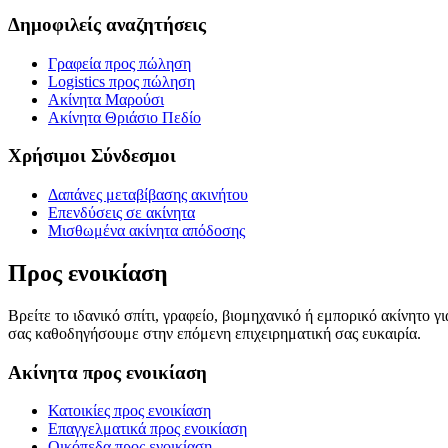
Δημοφιλείς αναζητήσεις
Γραφεία προς πώληση
Logistics προς πώληση
Ακίνητα Μαρούσι
Ακίνητα Θριάσιο Πεδίο
Χρήσιμοι Σύνδεσμοι
Δαπάνες μεταβίβασης ακινήτου
Επενδύσεις σε ακίνητα
Μισθωμένα ακίνητα απόδοσης
Προς ενοικίαση
Βρείτε το ιδανικό σπίτι, γραφείο, βιομηχανικό ή εμπορικό ακίνητο 
σας καθοδηγήσουμε στην επόμενη επιχειρηματική σας ευκαιρία.
Ακίνητα προς ενοικίαση
Κατοικίες προς ενοικίαση
Επαγγελματικά προς ενοικίαση
Οικόπεδα προς ενοικίαση