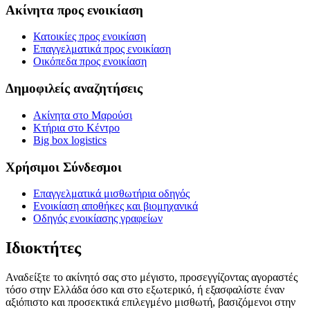
Ακίνητα προς ενοικίαση
Κατοικίες προς ενοικίαση
Επαγγελματικά προς ενοικίαση
Οικόπεδα προς ενοικίαση
Δημοφιλείς αναζητήσεις
Ακίνητα στο Μαρούσι
Κτήρια στο Κέντρο
Big box logistics
Χρήσιμοι Σύνδεσμοι
Επαγγελματικά μισθωτήρια οδηγός
Ενοικίαση αποθήκες και βιομηχανικά
Οδηγός ενοικίασης γραφείων
Ιδιοκτήτες
Αναδείξτε το ακίνητό σας στο μέγιστο, προσεγγίζοντας αγοραστές
τόσο στην Ελλάδα όσο και στο εξωτερικό, ή εξασφαλίστε έναν
αξιόπιστο και προσεκτικά επιλεγμένο μισθωτή, βασιζόμενοι στην