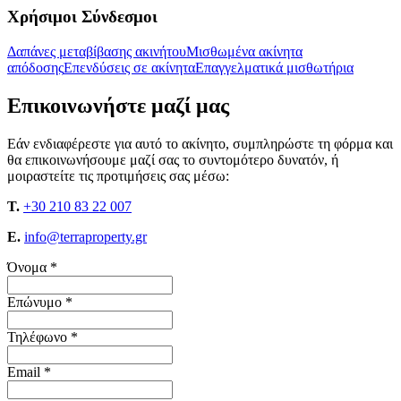
Χρήσιμοι Σύνδεσμοι
Δαπάνες μεταβίβασης ακινήτου
Μισθωμένα ακίνητα
απόδοσης
Επενδύσεις σε ακίνητα
Επαγγελματικά μισθωτήρια
Επικοινωνήστε μαζί μας
Εάν ενδιαφέρεστε για αυτό το ακίνητο, συμπληρώστε τη φόρμα και
θα επικοινωνήσουμε μαζί σας το συντομότερο δυνατόν, ή
μοιραστείτε τις προτιμήσεις σας μέσω:
T.
+30 210 83 22 007
E.
info@terraproperty.gr
Όνομα *
Επώνυμο *
Τηλέφωνο *
Email *