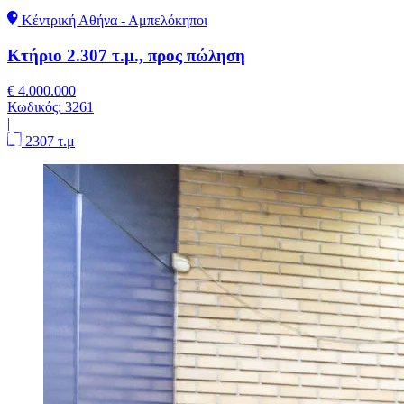
Κέντρική Αθήνα - Αμπελόκηποι
Κτήριο 2.307 τ.μ., προς πώληση
€ 4.000.000
Κωδικός:
3261
|
2307 τ.μ