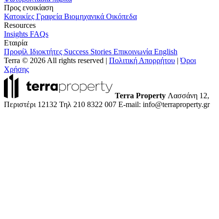
Προς ενοικίαση
Κατοικίες
Γραφεία
Βιομηχανικά
Οικόπεδα
Resources
Insights
FAQs
Εταιρία
Προφίλ
Ιδιοκτήτες
Success Stories
Επικοινωνία
English
Terra © 2026 All rights reserved
|
Πολιτική Απορρήτου
|
Όροι
Χρήσης
Terra Property
Λασσάνη 12,
Περιστέρι 12132
Τηλ 210 8322 007
E-mail: info@terraproperty.gr