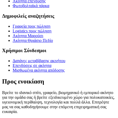
Ακίνητα επένδυσης
Φωτοβολταϊκά πάρκα
Δημοφιλείς αναζητήσεις
Γραφεία προς πώληση
Logistics προς πώληση
Ακίνητα Μαρούσι
Ακίνητα Θριάσιο Πεδίο
Χρήσιμοι Σύνδεσμοι
Δαπάνες μεταβίβασης ακινήτου
Επενδύσεις σε ακίνητα
Μισθωμένα ακίνητα απόδοσης
Προς ενοικίαση
Βρείτε το ιδανικό σπίτι, γραφείο, βιομηχανικό ή εμπορικό ακίνητο
για την ομάδα σας ή βρείτε εξειδικευμένο χώρο για πολυκατοικίες,
υγειονομική περίθαλψη, τεχνολογία και πολλά άλλα. Επιτρέψτε
μας να σας καθοδηγήσουμε στην επόμενη επιχειρηματική σας
ευκαιρία.