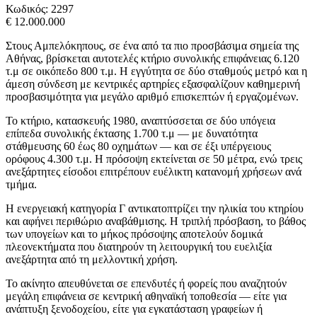
Κωδικός:
2297
€ 12.000.000
Στους Αμπελόκηπους, σε ένα από τα πιο προσβάσιμα σημεία της
Αθήνας, βρίσκεται αυτοτελές κτήριο συνολικής επιφάνειας 6.120
τ.μ σε οικόπεδο 800 τ.μ. Η εγγύτητα σε δύο σταθμούς μετρό και η
άμεση σύνδεση με κεντρικές αρτηρίες εξασφαλίζουν καθημερινή
προσβασιμότητα για μεγάλο αριθμό επισκεπτών ή εργαζομένων.
Το κτήριο, κατασκευής 1980, αναπτύσσεται σε δύο υπόγεια
επίπεδα συνολικής έκτασης 1.700 τ.μ — με δυνατότητα
στάθμευσης 60 έως 80 οχημάτων — και σε έξι υπέργειους
ορόφους 4.300 τ.μ. Η πρόσοψη εκτείνεται σε 50 μέτρα, ενώ τρεις
ανεξάρτητες είσοδοι επιτρέπουν ευέλικτη κατανομή χρήσεων ανά
τμήμα.
Η ενεργειακή κατηγορία Γ αντικατοπτρίζει την ηλικία του κτηρίου
και αφήνει περιθώριο αναβάθμισης. Η τριπλή πρόσβαση, το βάθος
των υπογείων και το μήκος πρόσοψης αποτελούν δομικά
πλεονεκτήματα που διατηρούν τη λειτουργική του ευελιξία
ανεξάρτητα από τη μελλοντική χρήση.
Το ακίνητο απευθύνεται σε επενδυτές ή φορείς που αναζητούν
μεγάλη επιφάνεια σε κεντρική αθηναϊκή τοποθεσία — είτε για
ανάπτυξη ξενοδοχείου, είτε για εγκατάσταση γραφείων ή