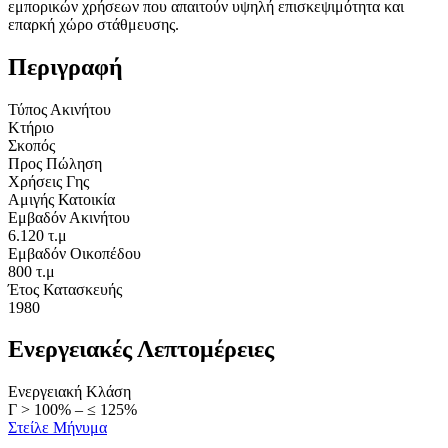
εμπορικών χρήσεων που απαιτούν υψηλή επισκεψιμότητα και
επαρκή χώρο στάθμευσης.
Περιγραφή
Τύπος Ακινήτου
Κτήριο
Σκοπός
Προς Πώληση
Χρήσεις Γης
Αμιγής Κατοικία
Εμβαδόν Ακινήτου
6.120 τ.μ
Εμβαδόν Οικοπέδου
800 τ.μ
Έτος Κατασκευής
1980
Ενεργειακές Λεπτομέρειες
Ενεργειακή Κλάση
Γ > 100% – ≤ 125%
Στείλε Μήνυμα