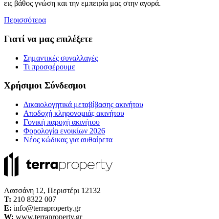
εις βάθος γνώση και την εμπειρία μας στην αγορά.
Περισσότερα
Γιατί να μας επιλέξετε
Σημαντικές συναλλαγές
Τι προσφέρουμε
Χρήσιμοι Σύνδεσμοι
Δικαιολογητικά μεταβίβασης ακινήτου
Αποδοχή κληρονομιάς ακινήτου
Γονική παροχή ακινήτου
Φορολογία ενοικίων 2026
Νέος κώδικας για αυθαίρετα
Λασσάνη 12, Περιστέρι 12132
Τ:
210 8322 007
E:
info@terraproperty.gr
W:
www.terraproperty.gr