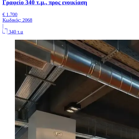
Γραφείο 340 τ.μ., προς ενοικίαση
€ 1.700
Κωδικός:
2068
|
340 τ.μ