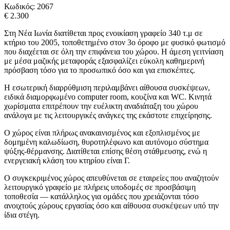
Κωδικός:
2067
€ 2.300
Στη Νέα Ιωνία διατίθεται προς ενοικίαση γραφείο 340 τ.μ σε
κτήριο του 2005, τοποθετημένο στον 3ο όροφο με φυσικό φωτισμό
που διαχέεται σε όλη την επιφάνεια του χώρου. Η άμεση γειτνίαση
με μέσα μαζικής μεταφοράς εξασφαλίζει εύκολη καθημερινή
πρόσβαση τόσο για το προσωπικό όσο και για επισκέπτες.
Η εσωτερική διαρρύθμιση περιλαμβάνει αίθουσα συσκέψεων,
ειδικά διαμορφωμένο computer room, κουζίνα και WC. Κινητά
χωρίσματα επιτρέπουν την ευέλικτη αναδιάταξη του χώρου
ανάλογα με τις λειτουργικές ανάγκες της εκάστοτε επιχείρησης.
Ο χώρος είναι πλήρως ανακαινισμένος και εξοπλισμένος με
δομημένη καλωδίωση, θυροτηλέφωνο και αυτόνομο σύστημα
ψύξης-θέρμανσης. Διατίθεται επίσης θέση στάθμευσης, ενώ η
ενεργειακή κλάση του κτηρίου είναι Γ.
Ο συγκεκριμένος χώρος απευθύνεται σε εταιρείες που αναζητούν
λειτουργικό γραφείο με πλήρεις υποδομές σε προσβάσιμη
τοποθεσία — κατάλληλος για ομάδες που χρειάζονται τόσο
ανοιχτούς χώρους εργασίας όσο και αίθουσα συσκέψεων υπό την
ίδια στέγη.