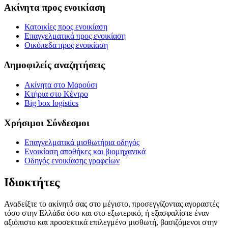
Ακίνητα προς ενοικίαση
Κατοικίες προς ενοικίαση
Επαγγελματικά προς ενοικίαση
Οικόπεδα προς ενοικίαση
Δημοφιλείς αναζητήσεις
Ακίνητα στο Μαρούσι
Κτήρια στο Κέντρο
Big box logistics
Χρήσιμοι Σύνδεσμοι
Επαγγελματικά μισθωτήρια οδηγός
Ενοικίαση αποθήκες και βιομηχανικά
Οδηγός ενοικίασης γραφείων
Ιδιοκτήτες
Αναδείξτε το ακίνητό σας στο μέγιστο, προσεγγίζοντας αγοραστές
τόσο στην Ελλάδα όσο και στο εξωτερικό, ή εξασφαλίστε έναν
αξιόπιστο και προσεκτικά επιλεγμένο μισθωτή, βασιζόμενοι στην