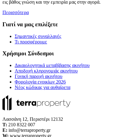
εις βάθος γνώση και την εμπειρία μας στην αγορά.
Περισσότερα
Γιατί να μας επιλέξετε
Σημαντικές συναλλαγές
Τι προσφέρουμε
Χρήσιμοι Σύνδεσμοι
Δικαιολογητικά μεταβίβασης ακινήτου
Αποδοχή κληρονομιάς ακινήτου
Γονική παροχή ακινήτου
Φορολογία ενοικίων 2026
Νέος κώδικας για αυθαίρετα
Λασσάνη 12, Περιστέρι 12132
Τ:
210 8322 007
E:
info@terraproperty.gr
W:
www.terraproperty.gr