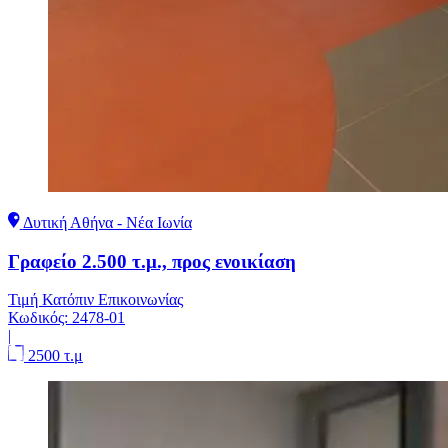
Δυτική Αθήνα - Νέα Ιωνία
Γραφείο 2.500 τ.μ., προς ενοικίαση
Τιμή Κατόπιν Επικοινωνίας
Κωδικός:
2478-01
|
2500 τ.μ