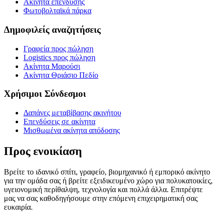
Ακίνητα επένδυσης
Φωτοβολταϊκά πάρκα
Δημοφιλείς αναζητήσεις
Γραφεία προς πώληση
Logistics προς πώληση
Ακίνητα Μαρούσι
Ακίνητα Θριάσιο Πεδίο
Χρήσιμοι Σύνδεσμοι
Δαπάνες μεταβίβασης ακινήτου
Επενδύσεις σε ακίνητα
Μισθωμένα ακίνητα απόδοσης
Προς ενοικίαση
Βρείτε το ιδανικό σπίτι, γραφείο, βιομηχανικό ή εμπορικό ακίνητο
για την ομάδα σας ή βρείτε εξειδικευμένο χώρο για πολυκατοικίες,
υγειονομική περίθαλψη, τεχνολογία και πολλά άλλα. Επιτρέψτε
μας να σας καθοδηγήσουμε στην επόμενη επιχειρηματική σας
ευκαιρία.