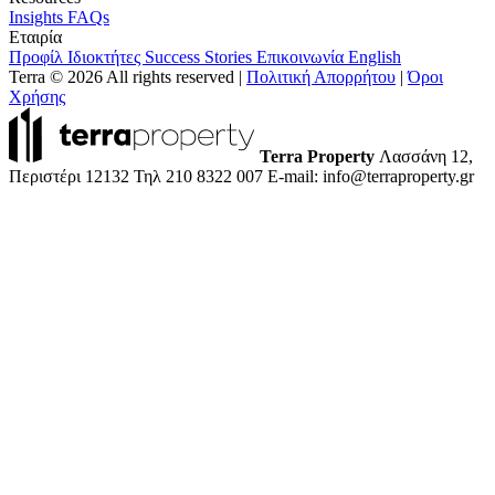
Insights
FAQs
Εταιρία
Προφίλ
Ιδιοκτήτες
Success Stories
Επικοινωνία
English
Terra © 2026 All rights reserved
|
Πολιτική Απορρήτου
|
Όροι
Χρήσης
Terra Property
Λασσάνη 12,
Περιστέρι 12132
Τηλ 210 8322 007
E-mail: info@terraproperty.gr