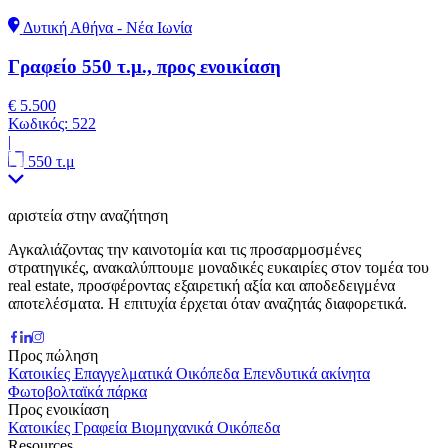
Δυτική Αθήνα - Νέα Ιωνία
Γραφείο 550 τ.μ., προς ενοικίαση
€ 5.500
Κωδικός:
522
|
550 τ.μ
αριστεία στην αναζήτηση
Αγκαλιάζοντας την καινοτομία και τις προσαρμοσμένες
στρατηγικές, ανακαλύπτουμε μοναδικές ευκαιρίες στον τομέα του
real estate, προσφέροντας εξαιρετική αξία και αποδεδειγμένα
αποτελέσματα. Η επιτυχία έρχεται όταν αναζητάς διαφορετικά.
Προς πώληση
Κατοικίες
Επαγγελματικά
Οικόπεδα
Επενδυτικά ακίνητα
Φωτοβολταϊκά πάρκα
Προς ενοικίαση
Κατοικίες
Γραφεία
Βιομηχανικά
Οικόπεδα
Resources