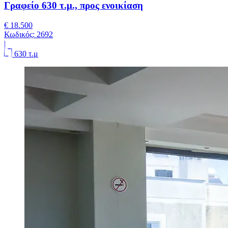
Γραφείο 630 τ.μ., προς ενοικίαση
€ 18.500
Κωδικός:
2692
|
630 τ.μ