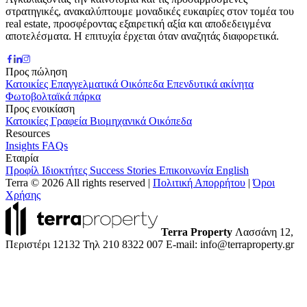
στρατηγικές, ανακαλύπτουμε μοναδικές ευκαιρίες στον τομέα του
real estate, προσφέροντας εξαιρετική αξία και αποδεδειγμένα
αποτελέσματα. Η επιτυχία έρχεται όταν αναζητάς διαφορετικά.
Προς πώληση
Κατοικίες
Επαγγελματικά
Οικόπεδα
Επενδυτικά ακίνητα
Φωτοβολταϊκά πάρκα
Προς ενοικίαση
Κατοικίες
Γραφεία
Βιομηχανικά
Οικόπεδα
Resources
Insights
FAQs
Εταιρία
Προφίλ
Ιδιοκτήτες
Success Stories
Επικοινωνία
English
Terra © 2026 All rights reserved
|
Πολιτική Απορρήτου
|
Όροι
Χρήσης
Terra Property
Λασσάνη 12,
Περιστέρι 12132
Τηλ 210 8322 007
E-mail: info@terraproperty.gr