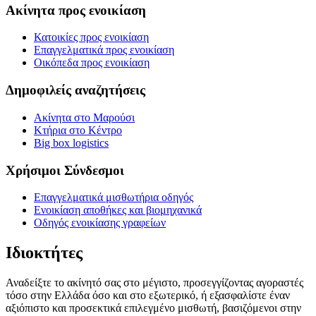
Ακίνητα προς ενοικίαση
Κατοικίες προς ενοικίαση
Επαγγελματικά προς ενοικίαση
Οικόπεδα προς ενοικίαση
Δημοφιλείς αναζητήσεις
Ακίνητα στο Μαρούσι
Κτήρια στο Κέντρο
Big box logistics
Χρήσιμοι Σύνδεσμοι
Επαγγελματικά μισθωτήρια οδηγός
Ενοικίαση αποθήκες και βιομηχανικά
Οδηγός ενοικίασης γραφείων
Ιδιοκτήτες
Αναδείξτε το ακίνητό σας στο μέγιστο, προσεγγίζοντας αγοραστές
τόσο στην Ελλάδα όσο και στο εξωτερικό, ή εξασφαλίστε έναν
αξιόπιστο και προσεκτικά επιλεγμένο μισθωτή, βασιζόμενοι στην