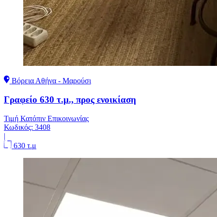
Βόρεια Αθήνα - Μαρούσι
Γραφείο 630 τ.μ., προς ενοικίαση
Τιμή Κατόπιν Επικοινωνίας
Κωδικός:
3408
|
630 τ.μ