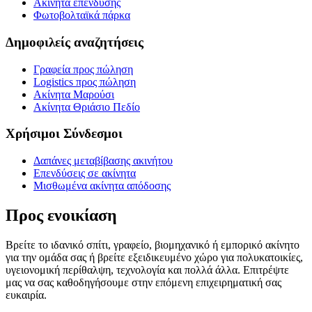
Ακίνητα επένδυσης
Φωτοβολταϊκά πάρκα
Δημοφιλείς αναζητήσεις
Γραφεία προς πώληση
Logistics προς πώληση
Ακίνητα Μαρούσι
Ακίνητα Θριάσιο Πεδίο
Χρήσιμοι Σύνδεσμοι
Δαπάνες μεταβίβασης ακινήτου
Επενδύσεις σε ακίνητα
Μισθωμένα ακίνητα απόδοσης
Προς ενοικίαση
Βρείτε το ιδανικό σπίτι, γραφείο, βιομηχανικό ή εμπορικό ακίνητο
για την ομάδα σας ή βρείτε εξειδικευμένο χώρο για πολυκατοικίες,
υγειονομική περίθαλψη, τεχνολογία και πολλά άλλα. Επιτρέψτε
μας να σας καθοδηγήσουμε στην επόμενη επιχειρηματική σας
ευκαιρία.