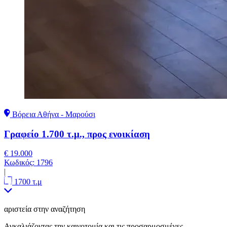
Βόρεια Αθήνα - Μαρούσι
Γραφείο 1.700 τ.μ., προς ενοικίαση
€ 19.000
Κωδικός:
1796
|
1700 τ.μ
αριστεία στην αναζήτηση
Αγκαλιάζοντας την καινοτομία και τις προσαρμοσμένες