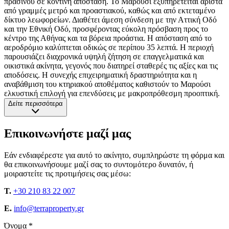
πρασίνου σε κοντινή απόσταση. Το Μαρούσι εξυπηρετείται άριστα
από γραμμές μετρό και προαστιακού, καθώς και από εκτεταμένο
δίκτυο λεωφορείων. Διαθέτει άμεση σύνδεση με την Αττική Οδό
και την Εθνική Οδό, προσφέροντας εύκολη πρόσβαση προς το
κέντρο της Αθήνας και τα βόρεια προάστια. Η απόσταση από το
αεροδρόμιο καλύπτεται οδικώς σε περίπου 35 λεπτά. Η περιοχή
παρουσιάζει διαχρονικά υψηλή ζήτηση σε επαγγελματικά και
οικιστικά ακίνητα, γεγονός που διατηρεί σταθερές τις αξίες και τις
αποδόσεις. Η συνεχής επιχειρηματική δραστηριότητα και η
αναβάθμιση του κτηριακού αποθέματος καθιστούν το Μαρούσι
ελκυστική επιλογή για επενδύσεις με μακροπρόθεσμη προοπτική.
Δείτε περισσότερα
Επικοινωνήστε μαζί μας
Εάν ενδιαφέρεστε για αυτό το ακίνητο, συμπληρώστε τη φόρμα και
θα επικοινωνήσουμε μαζί σας το συντομότερο δυνατόν, ή
μοιραστείτε τις προτιμήσεις σας μέσω:
T.
+30 210 83 22 007
E.
info@terraproperty.gr
Όνομα *