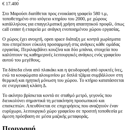
€ 17.400
Στο Μαρούσι διατίθεται προς ενοικίαση γραφείο 580 τ.μ,
τοποθετημένο στο ισόγειο κτηρίου του 2000, με χώρους
κατάλληλους για επαγγελματική χρήση απαιτητικού προφίλ, όπως
call center ή εταιρεία με ανάγκη ενοποιημένου χώρου εργασίας.
Ο χώρος έχει ανοιχτή, open space διάταξη με κινητά χωρίσματα
που επιτρέπουν εύκολη προσαρμογή στις ανάγκες κάθε ομάδας
εργασίας. Περιλαμβάνει κουζίνα και δύο μπάνια, στοιχεία που
καλύπτουν τις καθημερινές λειτουργικές ανάγκες ενός γραφείου
αυτού του μεγέθους.
Τα δάπεδα είναι από πλακάκι και η ψευδοροφή από ορυκτές ίνες,
ενώ τα κουφώματα αλουμινίου με διπλά τζάμια συμβάλλουν στη
θερμική και ηχητική μόνωση του χώρου. Το κτήριο κατατάσσεται
σε ενεργειακή κλάση Δ.
Το ακίνητο βρίσκεται κοντά σε σταθμό μετρό, γεγονός που
διευκολύνει σημαντικά τη μετακίνηση προσωπικού και
επισκεπτών. Απευθύνεται σε επιχειρήσεις που αναζητούν έναν
ευρύχωρο, λειτουργικό χώρο γραφείου σε προσιτή τοποθεσία με
άμεση πρόσβαση σε μέσα μαζικής μεταφοράς.
Περιγραφή