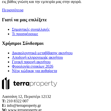
εις βάθος γνώση και την εμπειρία μας στην αγορά.
Περισσότερα
Γιατί να μας επιλέξετε
Σημαντικές συναλλαγές
Τι προσφέρουμε
Χρήσιμοι Σύνδεσμοι
Δικαιολογητικά μεταβίβασης ακινήτου
Αποδοχή κληρονομιάς ακινήτου
Γονική παροχή ακινήτου
Φορολογία ενοικίων 2026
Νέος κώδικας για αυθαίρετα
Λασσάνη 12, Περιστέρι 12132
Τ:
210 8322 007
E:
info@terraproperty.gr
W:
www.terraproperty.gr