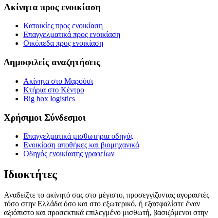
Ακίνητα προς ενοικίαση
Κατοικίες προς ενοικίαση
Επαγγελματικά προς ενοικίαση
Οικόπεδα προς ενοικίαση
Δημοφιλείς αναζητήσεις
Ακίνητα στο Μαρούσι
Κτήρια στο Κέντρο
Big box logistics
Χρήσιμοι Σύνδεσμοι
Επαγγελματικά μισθωτήρια οδηγός
Ενοικίαση αποθήκες και βιομηχανικά
Οδηγός ενοικίασης γραφείων
Ιδιοκτήτες
Αναδείξτε το ακίνητό σας στο μέγιστο, προσεγγίζοντας αγοραστές
τόσο στην Ελλάδα όσο και στο εξωτερικό, ή εξασφαλίστε έναν
αξιόπιστο και προσεκτικά επιλεγμένο μισθωτή, βασιζόμενοι στην