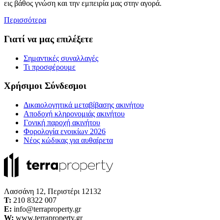
εις βάθος γνώση και την εμπειρία μας στην αγορά.
Περισσότερα
Γιατί να μας επιλέξετε
Σημαντικές συναλλαγές
Τι προσφέρουμε
Χρήσιμοι Σύνδεσμοι
Δικαιολογητικά μεταβίβασης ακινήτου
Αποδοχή κληρονομιάς ακινήτου
Γονική παροχή ακινήτου
Φορολογία ενοικίων 2026
Νέος κώδικας για αυθαίρετα
Λασσάνη 12, Περιστέρι 12132
Τ:
210 8322 007
E:
info@terraproperty.gr
W:
www.terraproperty.gr