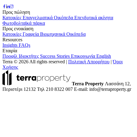
Προς πώληση
Κατοικίες
Επαγγελματικά
Οικόπεδα
Επενδυτικά ακίνητα
Φωτοβολταϊκά πάρκα
Προς ενοικίαση
Κατοικίες
Γραφεία
Βιομηχανικά
Οικόπεδα
Resources
Insights
FAQs
Εταιρία
Προφίλ
Ιδιοκτήτες
Success Stories
Επικοινωνία
English
Terra © 2026 All rights reserved
|
Πολιτική Απορρήτου
|
Όροι
Χρήσης
Terra Property
Λασσάνη 12,
Περιστέρι 12132
Τηλ 210 8322 007
E-mail: info@terraproperty.gr