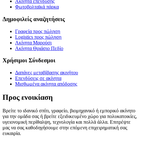
Ακίνητα επένδυσης
Φωτοβολταϊκά πάρκα
Δημοφιλείς αναζητήσεις
Γραφεία προς πώληση
Logistics προς πώληση
Ακίνητα Μαρούσι
Ακίνητα Θριάσιο Πεδίο
Χρήσιμοι Σύνδεσμοι
Δαπάνες μεταβίβασης ακινήτου
Επενδύσεις σε ακίνητα
Μισθωμένα ακίνητα απόδοσης
Προς ενοικίαση
Βρείτε το ιδανικό σπίτι, γραφείο, βιομηχανικό ή εμπορικό ακίνητο
για την ομάδα σας ή βρείτε εξειδικευμένο χώρο για πολυκατοικίες,
υγειονομική περίθαλψη, τεχνολογία και πολλά άλλα. Επιτρέψτε
μας να σας καθοδηγήσουμε στην επόμενη επιχειρηματική σας
ευκαιρία.