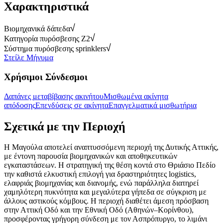
Χαρακτηριστικά
Βιομηχανικά δάπεδα
Κατηγορία πυρόσβεσης Z2
Σύστημα πυρόσβεσης sprinklers
Στείλε Μήνυμα
Χρήσιμοι Σύνδεσμοι
Δαπάνες μεταβίβασης ακινήτου
Μισθωμένα ακίνητα
απόδοσης
Επενδύσεις σε ακίνητα
Επαγγελματικά μισθωτήρια
Σχετικά με την Περιοχή
Η Μαγούλα αποτελεί αναπτυσσόμενη περιοχή της Δυτικής Αττικής,
με έντονη παρουσία βιομηχανικών και αποθηκευτικών
εγκαταστάσεων. Η στρατηγική της θέση κοντά στο Θριάσιο Πεδίο
την καθιστά ελκυστική επιλογή για δραστηριότητες logistics,
ελαφριάς βιομηχανίας και διανομής, ενώ παράλληλα διατηρεί
χαμηλότερη πυκνότητα και μεγαλύτερα γήπεδα σε σύγκριση με
άλλους αστικούς κόμβους. Η περιοχή διαθέτει άμεση πρόσβαση
στην Αττική Οδό και την Εθνική Οδό (Αθηνών–Κορίνθου),
προσφέροντας γρήγορη σύνδεση με τον Ασπρόπυργο, το λιμάνι