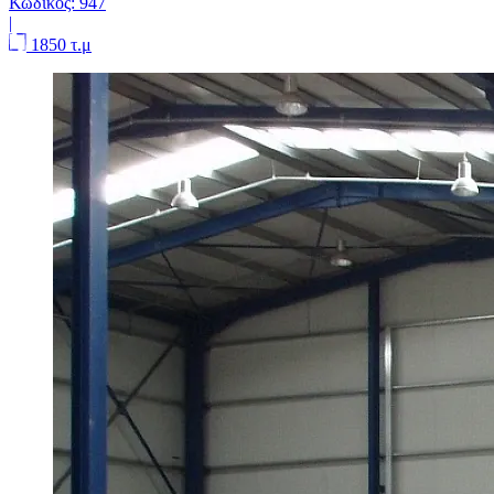
Κωδικός:
947
|
1850 τ.μ