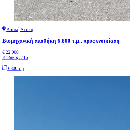
Δυτική Αττική
Βιομηχανική αποθήκη 6.800 τ.μ., προς ενοικίαση
€ 22.000
Κωδικός:
716
|
6800 τ.μ