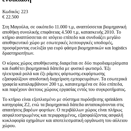
Κωδικός:
223
€ 22.500
Στη Μαγούλα, σε οικόπεδο 11.000 τ.μ, αναπτύσσεται βιομηχανική
αποθήκη συνολικής επιφάνειας 4.500 τ.μ, κατασκευής 2010. Το
κτήριο αναπτύσσεται σε ισόγειο επίπεδο και συνδυάζει μεγάλο
αποθηκευτικό χώρο με εσωτερικές λειτουργικές υποδομές,
προσφέροντας ευελιξία για ευρύ φάσμα βιομηχανικών και logistics
δραστηριοτήτων.
Ο κύριος χώρος αποθήκευσης διαιρείται σε δύο πυροδιαμερίσματα
και διαθέτει βιομηχανικά δάπεδα με φυσικό φωτισμό. Έξι
ηλεκτρικά ρολά και έξι ράμπες φόρτωσης-εκφόρτωσης
εξασφαλίζουν αποδοτική διαχείριση εμπορευμάτων. Τα εσωτερικά
γραφεία καταλαμβάνουν 200 τ.μ, κατανεμημένα σε δύο επίπεδα,
και παρέχουν άνετους χώρους εργασίας εντός του συγκροτήματος.
Το κτήριο είναι εξοπλισμένο με σύστημα πυρόσβεσης sprinklers
κατηγορίας Z2, ενώ τα βιομηχανικά δάπεδα ανταποκρίνονται στις
απαιτήσεις βαρέων φορτίων. Ο περιβάλλων χώρος είναι πλήρως
ασφαλτοστρωμένος και περιφραγμένος, εξασφαλίζοντας ασφαλή
κυκλοφορία οχημάτων και αποτελεσματική οργάνωση του αύλειου
χώρου.