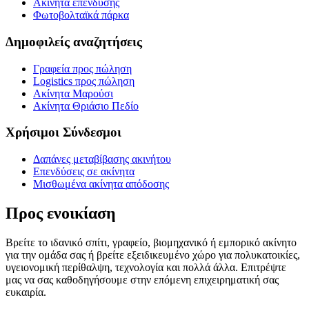
Ακίνητα επένδυσης
Φωτοβολταϊκά πάρκα
Δημοφιλείς αναζητήσεις
Γραφεία προς πώληση
Logistics προς πώληση
Ακίνητα Μαρούσι
Ακίνητα Θριάσιο Πεδίο
Χρήσιμοι Σύνδεσμοι
Δαπάνες μεταβίβασης ακινήτου
Επενδύσεις σε ακίνητα
Μισθωμένα ακίνητα απόδοσης
Προς ενοικίαση
Βρείτε το ιδανικό σπίτι, γραφείο, βιομηχανικό ή εμπορικό ακίνητο
για την ομάδα σας ή βρείτε εξειδικευμένο χώρο για πολυκατοικίες,
υγειονομική περίθαλψη, τεχνολογία και πολλά άλλα. Επιτρέψτε
μας να σας καθοδηγήσουμε στην επόμενη επιχειρηματική σας
ευκαιρία.