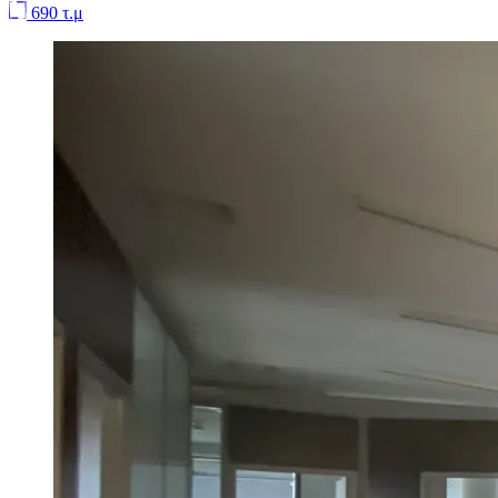
690 τ.μ