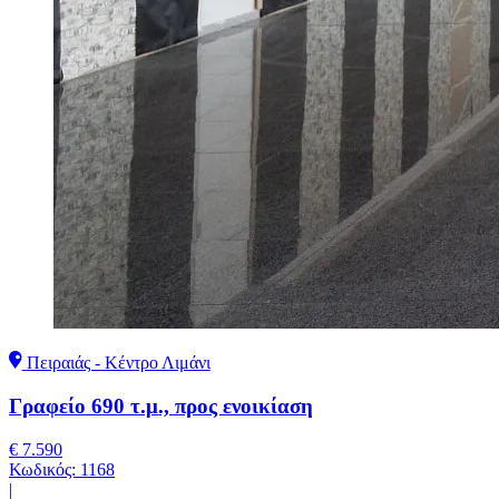
Πειραιάς - Κέντρο Λιμάνι
Γραφείο 690 τ.μ., προς ενοικίαση
€ 7.590
Κωδικός:
1168
|