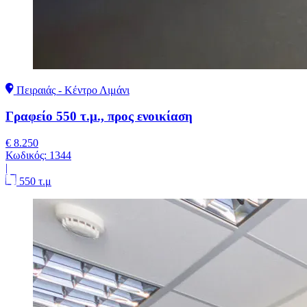
Πειραιάς - Κέντρο Λιμάνι
Γραφείο 550 τ.μ., προς ενοικίαση
€ 8.250
Κωδικός:
1344
|
550 τ.μ