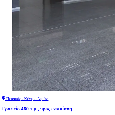
Πειραιάς - Κέντρο Λιμάνι
Γραφείο 460 τ.μ., προς ενοικίαση