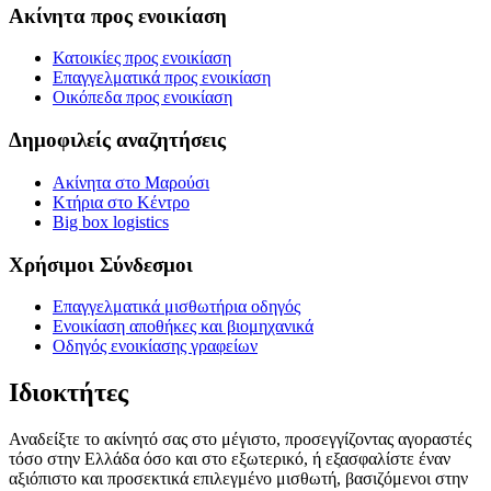
Ακίνητα προς ενοικίαση
Κατοικίες προς ενοικίαση
Επαγγελματικά προς ενοικίαση
Οικόπεδα προς ενοικίαση
Δημοφιλείς αναζητήσεις
Ακίνητα στο Μαρούσι
Κτήρια στο Κέντρο
Big box logistics
Χρήσιμοι Σύνδεσμοι
Επαγγελματικά μισθωτήρια οδηγός
Ενοικίαση αποθήκες και βιομηχανικά
Οδηγός ενοικίασης γραφείων
Ιδιοκτήτες
Αναδείξτε το ακίνητό σας στο μέγιστο, προσεγγίζοντας αγοραστές
τόσο στην Ελλάδα όσο και στο εξωτερικό, ή εξασφαλίστε έναν
αξιόπιστο και προσεκτικά επιλεγμένο μισθωτή, βασιζόμενοι στην