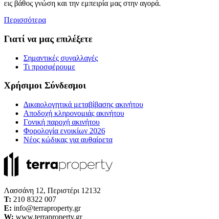
εις βάθος γνώση και την εμπειρία μας στην αγορά.
Περισσότερα
Γιατί να μας επιλέξετε
Σημαντικές συναλλαγές
Τι προσφέρουμε
Χρήσιμοι Σύνδεσμοι
Δικαιολογητικά μεταβίβασης ακινήτου
Αποδοχή κληρονομιάς ακινήτου
Γονική παροχή ακινήτου
Φορολογία ενοικίων 2026
Νέος κώδικας για αυθαίρετα
Λασσάνη 12, Περιστέρι 12132
Τ:
210 8322 007
E:
info@terraproperty.gr
W:
www.terraproperty.gr