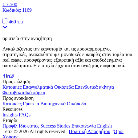
€ 7.500
Κωδικός:
1169
|
460 τ.μ
αριστεία στην αναζήτηση
Αγκαλιάζοντας την καινοτομία και τις προσαρμοσμένες
στρατηγικές, ανακαλύπτουμε μοναδικές ευκαιρίες στον τομέα του
real estate, προσφέροντας εξαιρετική αξία και αποδεδειγμένα
αποτελέσματα. Η επιτυχία έρχεται όταν αναζητάς διαφορετικά.
Προς πώληση
Κατοικίες
Επαγγελματικά
Οικόπεδα
Επενδυτικά ακίνητα
Φωτοβολταϊκά πάρκα
Προς ενοικίαση
Κατοικίες
Γραφεία
Βιομηχανικά
Οικόπεδα
Resources
Insights
FAQs
Εταιρία
Προφίλ
Ιδιοκτήτες
Success Stories
Επικοινωνία
English
Terra © 2026 All rights reserved
|
Πολιτική Απορρήτου
|
Όροι
Χρήσης