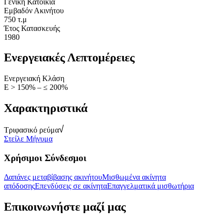
Γενική Κατοικία
Εμβαδόν Ακινήτου
750 τ.μ
Έτος Κατασκευής
1980
Ενεργειακές Λεπτομέρειες
Ενεργειακή Κλάση
Ε > 150% – ≤ 200%
Χαρακτηριστικά
Τριφασικό ρεύμα
Στείλε Μήνυμα
Χρήσιμοι Σύνδεσμοι
Δαπάνες μεταβίβασης ακινήτου
Μισθωμένα ακίνητα
απόδοσης
Επενδύσεις σε ακίνητα
Επαγγελματικά μισθωτήρια
Επικοινωνήστε μαζί μας