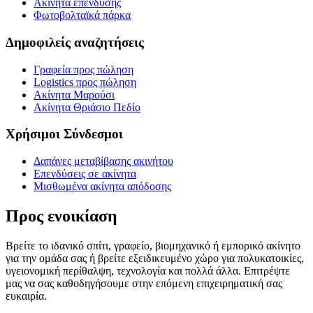
Ακίνητα επένδυσης
Φωτοβολταϊκά πάρκα
Δημοφιλείς αναζητήσεις
Γραφεία προς πώληση
Logistics προς πώληση
Ακίνητα Μαρούσι
Ακίνητα Θριάσιο Πεδίο
Χρήσιμοι Σύνδεσμοι
Δαπάνες μεταβίβασης ακινήτου
Επενδύσεις σε ακίνητα
Μισθωμένα ακίνητα απόδοσης
Προς ενοικίαση
Βρείτε το ιδανικό σπίτι, γραφείο, βιομηχανικό ή εμπορικό ακίνητο
για την ομάδα σας ή βρείτε εξειδικευμένο χώρο για πολυκατοικίες,
υγειονομική περίθαλψη, τεχνολογία και πολλά άλλα. Επιτρέψτε
μας να σας καθοδηγήσουμε στην επόμενη επιχειρηματική σας
ευκαιρία.