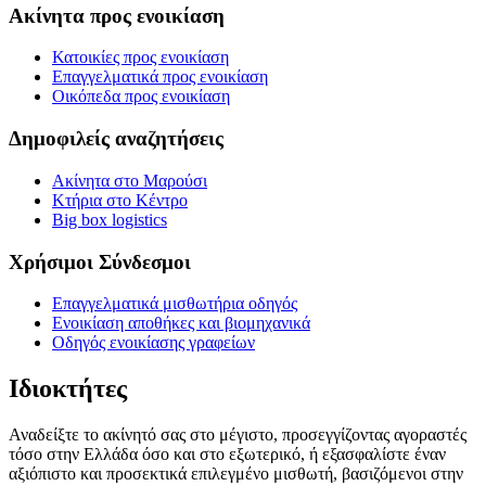
Ακίνητα προς ενοικίαση
Κατοικίες προς ενοικίαση
Επαγγελματικά προς ενοικίαση
Οικόπεδα προς ενοικίαση
Δημοφιλείς αναζητήσεις
Ακίνητα στο Μαρούσι
Κτήρια στο Κέντρο
Big box logistics
Χρήσιμοι Σύνδεσμοι
Επαγγελματικά μισθωτήρια οδηγός
Ενοικίαση αποθήκες και βιομηχανικά
Οδηγός ενοικίασης γραφείων
Ιδιοκτήτες
Αναδείξτε το ακίνητό σας στο μέγιστο, προσεγγίζοντας αγοραστές
τόσο στην Ελλάδα όσο και στο εξωτερικό, ή εξασφαλίστε έναν
αξιόπιστο και προσεκτικά επιλεγμένο μισθωτή, βασιζόμενοι στην