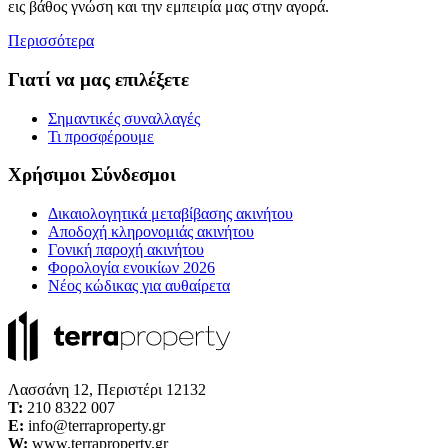
εις βάθος γνώση και την εμπειρία μας στην αγορά.
Περισσότερα
Γιατί να μας επιλέξετε
Σημαντικές συναλλαγές
Τι προσφέρουμε
Χρήσιμοι Σύνδεσμοι
Δικαιολογητικά μεταβίβασης ακινήτου
Αποδοχή κληρονομιάς ακινήτου
Γονική παροχή ακινήτου
Φορολογία ενοικίων 2026
Νέος κώδικας για αυθαίρετα
Λασσάνη 12, Περιστέρι 12132
Τ:
210 8322 007
E:
info@terraproperty.gr
W:
www.terraproperty.gr