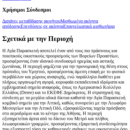
Χρήσιμοι Σύνδεσμοι
Δαπάνες μεταβίβασης ακινήτου
Μισθωμένα ακίνητα
απόδοσης
Επενδύσεις σε ακίνητα
Επαγγελματικά μισθωτήρια
Σχετικά με την Περιοχή
Η Αγία Παρασκευή αποτελεί έναν από τους πιο πράσινους και
ποιοτικούς οικιστικούς προορισμούς των Βορείων Προαστίων,
προσφέροντας έναν ιδανικό συνδυασμό ηρεμίας και αστικής
ζωντάνιας. Η περιοχή φημίζεται για την προνομιακή της θέση στους
πρόποδες του Υμηττού, προσφέροντας άμεση επαφή με το φυσικό
περιβάλλον και χώρους αναψυχής, ενώ παράλληλα διαθέτει μια
πλήρως οργανωμένη αγορά, κορυφαία εκπαιδευτικά ιδρύματα και
εμβληματικά σημεία αναφοράς, όπως το Αμερικανικό Κολλέγιο
Ελλάδος (Deree) και το ΕΚΕΦΕ Δημόκριτος. Η στρατηγική της
σύνδεση με τα μεγάλα οδικά δίκτυα καθιστά την Αγία Παρασκευή
κομβικό σημείο για την Αττική, καθώς συνορεύει με την Λεωφόρο
Μεσογείων και την Αττική Οδό, εξασφαλίζοντας ταχεία πρόσβαση
στο αεροδρόμιο και το κέντρο της Αθήνας. Η περιοχή
εξυπηρετείται άρτια από το δίκτυο του Μετρό και πλήθος
λεωφορειακών γραμμών, προσφέροντας εξαιρετική συνδεσιμότητα
που εξυπηρετεί τόσο τις καθημερινές ανάγκες των οικογενειών όσο