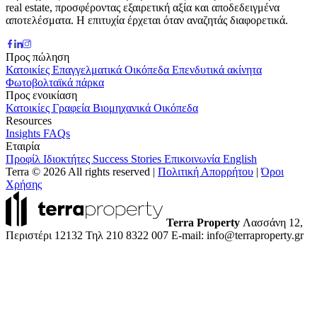
real estate, προσφέροντας εξαιρετική αξία και αποδεδειγμένα
αποτελέσματα. Η επιτυχία έρχεται όταν αναζητάς διαφορετικά.
Προς πώληση
Κατοικίες
Επαγγελματικά
Οικόπεδα
Επενδυτικά ακίνητα
Φωτοβολταϊκά πάρκα
Προς ενοικίαση
Κατοικίες
Γραφεία
Βιομηχανικά
Οικόπεδα
Resources
Insights
FAQs
Εταιρία
Προφίλ
Ιδιοκτήτες
Success Stories
Επικοινωνία
English
Terra © 2026 All rights reserved
|
Πολιτική Απορρήτου
|
Όροι
Χρήσης
Terra Property
Λασσάνη 12,
Περιστέρι 12132
Τηλ 210 8322 007
E-mail: info@terraproperty.gr