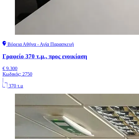
Βόρεια Αθήνα - Αγία Παρασκευή
Γραφείο 370 τ.μ., προς ενοικίαση
€ 9.300
Κωδικός:
2750
|
370 τ.μ