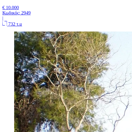
€ 10.000
Κωδικός:
2949
|
732 τ.μ