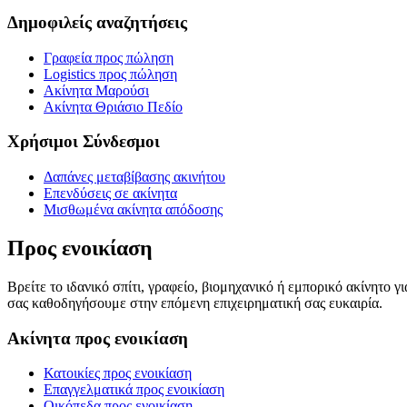
Δημοφιλείς αναζητήσεις
Γραφεία προς πώληση
Logistics προς πώληση
Ακίνητα Μαρούσι
Ακίνητα Θριάσιο Πεδίο
Χρήσιμοι Σύνδεσμοι
Δαπάνες μεταβίβασης ακινήτου
Επενδύσεις σε ακίνητα
Μισθωμένα ακίνητα απόδοσης
Προς ενοικίαση
Βρείτε το ιδανικό σπίτι, γραφείο, βιομηχανικό ή εμπορικό ακίνητο 
σας καθοδηγήσουμε στην επόμενη επιχειρηματική σας ευκαιρία.
Ακίνητα προς ενοικίαση
Κατοικίες προς ενοικίαση
Επαγγελματικά προς ενοικίαση
Οικόπεδα προς ενοικίαση