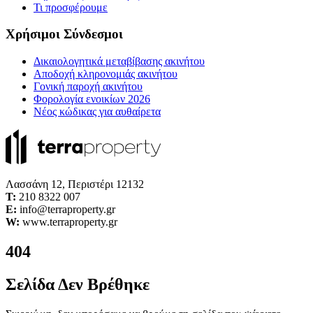
Τι προσφέρουμε
Χρήσιμοι Σύνδεσμοι
Δικαιολογητικά μεταβίβασης ακινήτου
Αποδοχή κληρονομιάς ακινήτου
Γονική παροχή ακινήτου
Φορολογία ενοικίων 2026
Νέος κώδικας για αυθαίρετα
Λασσάνη 12, Περιστέρι 12132
Τ:
210 8322 007
E:
info@terraproperty.gr
W:
www.terraproperty.gr
404
Σελίδα Δεν Βρέθηκε